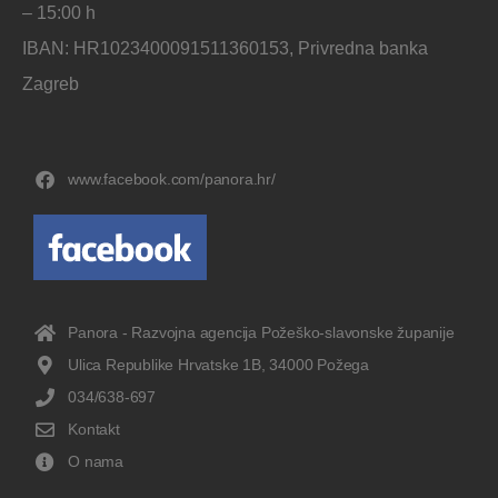
– 15:00 h
IBAN: HR1023400091511360153, Privredna banka
Zagreb
www.facebook.com/panora.hr/
Panora - Razvojna agencija Požeško-slavonske županije
Ulica Republike Hrvatske 1B, 34000 Požega
034/638-697
Kontakt
O nama