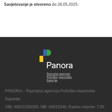
Savjetovanje je otvoreno
do 26.05.2025.
PANORA – Razvojna agencija Požeško-slavonske
županije
OIB: 49631358300, MB: 04933346, Radno vrijeme: 7:00