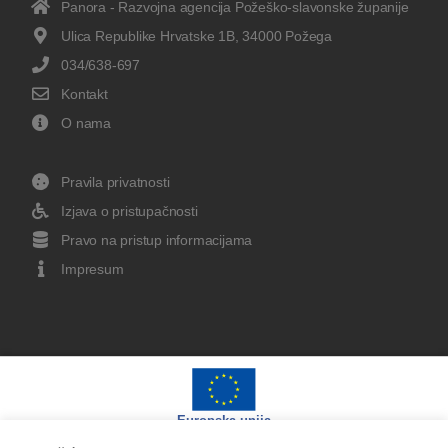
Panora - Razvojna agencija Požeško-slavonske županije
Ulica Republike Hrvatske 1B, 34000 Požega
034/638-697
Kontakt
O nama
Pravila privatnosti
Izjava o pristupačnosti
Pravo na pristup informacijama
Impresum
Europska unija