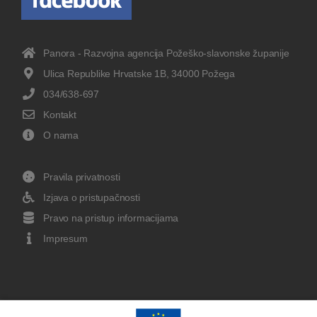
Panora - Razvojna agencija Požeško-slavonske županije
Ulica Republike Hrvatske 1B, 34000 Požega
034/638-697
Kontakt
O nama
Pravila privatnosti
Izjava o pristupačnosti
Pravo na pristup informacijama
Impresum