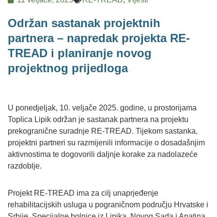
Održan sastanak projektnih
partnera – napredak projekta RE-
TREAD i planiranje novog
projektnog prijedloga
U ponedjeljak, 10. veljače 2025. godine, u prostorijama
Toplica Lipik održan je sastanak partnera na projektu
prekogranične suradnje RE-TREAD. Tijekom sastanka,
projektni partneri su razmijenili informacije o dosadašnjim
aktivnostima te dogovorili daljnje korake za nadolazeće
razdoblje.
Projekt RE-TREAD ima za cilj unaprjeđenje
rehabilitacijskih usluga u pograničnom području Hrvatske i
Srbije. Specijalne bolnice iz Lipika, Novog Sada i Apatina