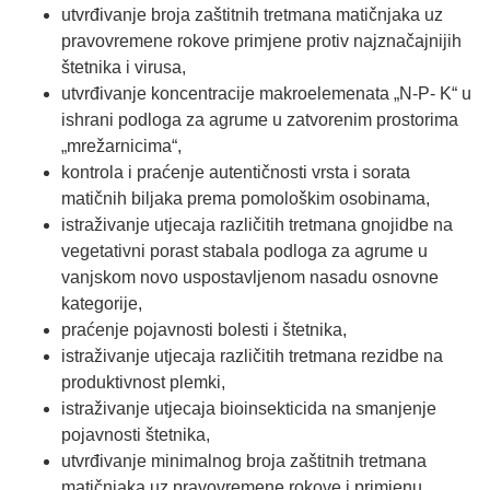
utvrđivanje broja zaštitnih tretmana matičnjaka uz
pravovremene rokove primjene protiv najznačajnijih
štetnika i virusa,
utvrđivanje koncentracije makroelemenata „N-P- K“ u
ishrani podloga za agrume u zatvorenim prostorima
„mrežarnicima“,
kontrola i praćenje autentičnosti vrsta i sorata
matičnih biljaka prema pomološkim osobinama,
istraživanje utjecaja različitih tretmana gnojidbe na
vegetativni porast stabala podloga za agrume u
vanjskom novo uspostavljenom nasadu osnovne
kategorije,
praćenje pojavnosti bolesti i štetnika,
istraživanje utjecaja različitih tretmana rezidbe na
produktivnost plemki,
istraživanje utjecaja bioinsekticida na smanjenje
pojavnosti štetnika,
utvrđivanje minimalnog broja zaštitnih tretmana
matičnjaka uz pravovremene rokove i primjenu