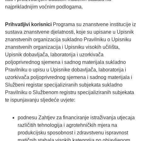
najprikladnijim voćnim podlogama.
Prihvatljivi korisnici
Programa su znanstvene institucije iz
sustava znanstvene djelatnosti, koje su upisane u Upisnik
znanstvenih organizacija sukladno Pravilniku o Upisniku
znanstvenih organizacija i Upisniku visokih učilišta,
Upisnik dobavljača, laboratorija i uzorkivača
poljoprivrednog sjemena i sadnog materijala sukladno
Pravilniku o upisu u Upisnike dobavljača, laboratorija i
uzorkivača poljoprivrednog sjemena i sadnog materijala i
Službeni registar specijaliziranih subjekata sukladno
Pravilniku o Službenom registru specijaliziranih subjekata
te ispunjavanju sljedeće uvjete:
podnesu Zahtjev za financiranje istraživanja utjecaja
različitih tehnologija i agrotehničkih mjera na
produkcijsku sposobnost i zdravstvenu ispravnost
matičnih stabala visokih kategorija po objavljenom