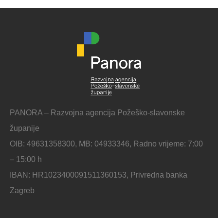
PANORA – Razvojna agencija Požeško-slavonske
županije
OIB: 49631358300, MB: 04933346, Radno vrijeme: 7:00
– 15:00 h
IBAN: HR1023400091511360153, Privredna banka
Zagreb