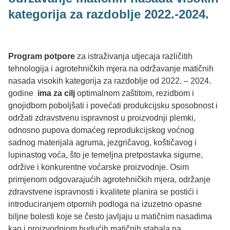
kategorija za razdoblje 2022.-2024.
Program potpore
za istraživanja utjecaja različitih
tehnologija i agrotehničkih mjera na održavanje matičnih
nasada visokih kategorija za razdoblje od 2022. – 2024.
godine
ima za cilj
optimalnom zaštitom, rezidbom i
gnojidbom poboljšati i povećati produkcijsku sposobnost i
održati zdravstvenu ispravnost u proizvodnji plemki,
odnosno pupova domaćeg reprodukcijskog voćnog
sadnog materijala agruma, jezgričavog, koštičavog i
lupinastog voća, što je temeljna pretpostavka sigurne,
održive i konkurentne voćarske proizvodnje. Osim
primjenom odgovarajućih agrotehničkih mjera, održanje
zdravstvene ispravnosti i kvalitete planira se postići i
introduciranjem otpornih podloga na izuzetno opasne
biljne bolesti koje se često javljaju u matičnim nasadima
kao i proizvodnjom budućih matičnih stabala na