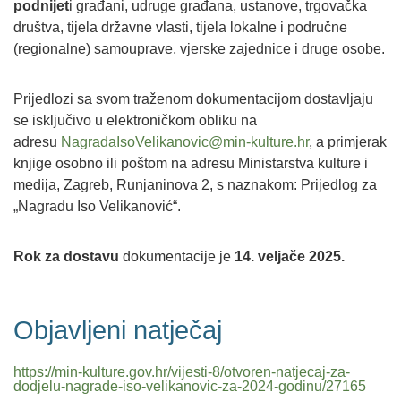
podnijet
i građani, udruge građana, ustanove, trgovačka
društva, tijela državne vlasti, tijela lokalne i područne
(regionalne) samouprave, vjerske zajednice i druge osobe.
Prijedlozi sa svom traženom dokumentacijom dostavljaju
se isključivo u elektroničkom obliku na
adresu
NagradaIsoVelikanovic@min-kulture.hr
, a primjerak
knjige osobno ili poštom na adresu Ministarstva kulture i
medija, Zagreb, Runjaninova 2, s naznakom: Prijedlog za
„Nagradu Iso Velikanović“.
Rok za dostavu
dokumentacije je
14. veljače 2025.
Objavljeni natječaj
https://min-kulture.gov.hr/vijesti-8/otvoren-natjecaj-za-
dodjelu-nagrade-iso-velikanovic-za-2024-godinu/27165