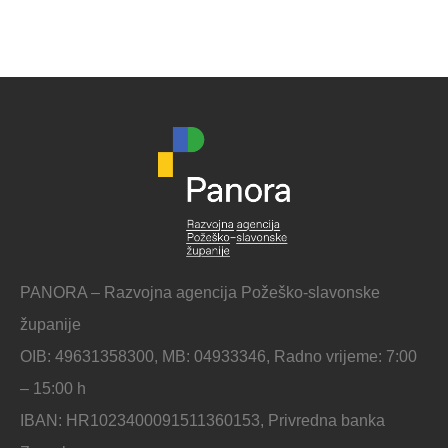
PANORA – Razvojna agencija Požeško-slavonske
županije
OIB: 49631358300, MB: 04933346, Radno vrijeme: 7:00
– 15:00 h
IBAN: HR1023400091511360153, Privredna banka