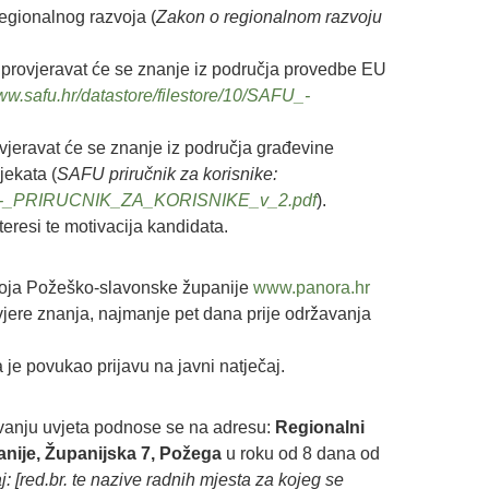
 regionalnog razvoja (
Zakon o regionalnom razvoju
 provjeravat će se znanje iz područja provedbe EU
www.safu.hr/datastore/filestore/10/SAFU_-
jeravat će se znanje iz područja građevine
jekata (
SAFU priručnik za korisnike:
SAFU_-_PRIRUCNIK_ZA_KORISNIKE_v_2.pdf
).
teresi te motivacija kandidata.
voja Požeško-slavonske županije
www.panora.hr
vjere znanja, najmanje pet dana prije održavanja
a je povukao prijavu na javni natječaj.
vanju uvjeta podnose se na adresu:
Regionalni
nije, Županijska 7, Požega
u roku od 8 dana od
j: [red.br. te nazive radnih mjesta za kojeg se