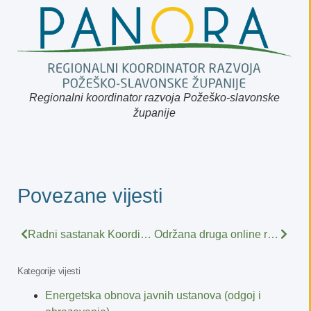
Regionalni koordinator razvoja Požeško-slavonske
županije
Povezane vijesti
Radni sastanak Koordinacije regionalnih koordinatora
Održana druga online radionica Radnih timova za izradu Plana razvoja Požeško-slavonske županije
Kategorije vijesti
Energetska obnova javnih ustanova (odgoj i