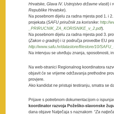
Hrvatske, Glava IV. Ustrojstvo državne vlasti
) i
Republike Hrvatske
).
Na posebnom dijelu za radna mjesta pod 1. i 2.
projekata (
SAFU priručnik za korisnike:
http://
_PRIRUCNIK_ZA_KORISNIKE_v_2.pdf
).
Na posebnom dijelu za radna mjesta pod 3. prov
(
Zakon o gradnji
) i iz područja provedbe EU pro
http://www.safu.hr/datastore/filestore/10/
Na intervjuu se utvrđuju znanja, sposobnosti, in
Na web-stranici Regionalnog koordinatora raz
objavit će se vrijeme održavanja prethodne pro
provjere.
Ako kandidat ne pristupi testiranju, smatra se d
Prijave s potrebnom dokumentacijom o ispunja
koordinator razvoja Požeško-slavonske župa
dana objave Natječaja s naznakom “
Za natječa