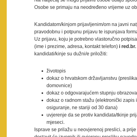
Osobe se primaju na neodređeno vrijeme uz obv
Kandidatom/kinjom prijavljenim/om na javni na
pravodobnu i potpunu prijavu te ispunjava forma
Uz prijavu, koju je potrebno vlastoručno potpisa
(ime i prezime, adresa, kontakt telefon)
i red.br
kandidati/kinje su dužni/e priložiti:
životopis
dokaz o hrvatskom državljanstvu (preslika
domovnice)
dokaz o odgovarajućem stupnju obrazova
dokaz o radnom stažu (elektronički zapis 
osiguranje, ne stariji od 30 dana)
uvjerenje da se protiv kandidata/tkinje pr
mjeseci.
Isprave se prilažu u neovjerenoj preslici, a pri
dostavit će izvornik ili ovjerenu presliku navede