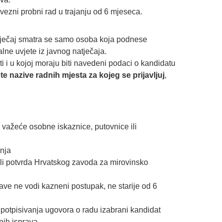
ezni probni rad u trajanju od 6 mjeseca.
tječaj smatra se samo osoba koja podnese
lne uvjete iz javnog natječaja.
ti i u kojoj moraju biti navedeni podaci o kandidatu
. te nazive radnih mjesta za kojeg se prijavljuj
,
 važeće osobne iskaznice, putovnice ili
nja
ili potvrda Hrvatskog zavoda za mirovinsko
ijave ne vodi kazneni postupak, ne starije od 6
je potpisivanja ugovora o radu izabrani kandidat
nih isprava.