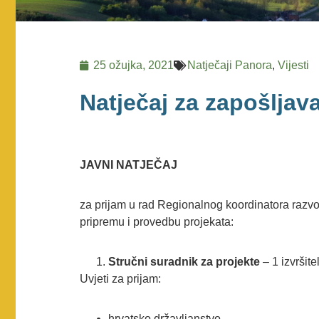
25 ožujka, 2021
Natječaji Panora
,
Vijesti
Natječaj za zapošljav
JAVNI NATJEČAJ
za prijam u rad Regionalnog koordinatora razv
pripremu i provedbu projekata:
Stručni suradnik za projekte
– 1 izvršit
Uvjeti za prijam:
hrvatsko državljanstvo