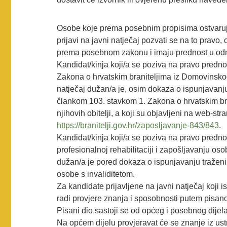
Osobe koje prema posebnim propisima ostvaruju
prijavi na javni natječaj pozvati se na to pravo
prema posebnom zakonu i imaju prednost u odn
Kandidat/kinja koji/a se poziva na pravo predno
Zakona o hrvatskim braniteljima iz Domovinskog 
natječaj dužan/a je, osim dokaza o ispunjavanju 
člankom 103. stavkom 1. Zakona o hrvatskim br
njihovih obitelji, a koji su objavljeni na web-stra
https://branitelji.gov.hr/zaposljavanje-843/843
.
Kandidat/kinja koji/a se poziva na pravo predn
profesionalnoj rehabilitaciji i zapošljavanju oso
dužan/a je pored dokaza o ispunjavanju traženih
osobe s invaliditetom.
Za kandidate prijavljene na javni natječaj koji i
radi provjere znanja i sposobnosti putem pisanog
Pisani dio sastoji se od općeg i posebnog dijela
Na općem dijelu provjeravat će se znanje iz ust