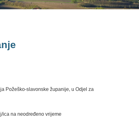
anje
oja Požeško-slavonske županije, u Odjel za
elj/ica na neodređeno vrijeme