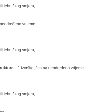
ili tehničkog smjera,
na neodređeno vrijeme
ili tehničkog smjera,
trukture
– 1 izvršitelj/ica na neodređeno vrijeme
ili tehničkog smjera,
va.