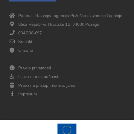
Panora - Razvojna agencija Požeško-slavonske županije
Ulica Republike Hrvatske 1B, 34000 Požega
034/638-697
Kontakt
O nama
Pravila privatnosti
Izjava o pristupačnosti
Pravo na pristup informacijama
Impresum