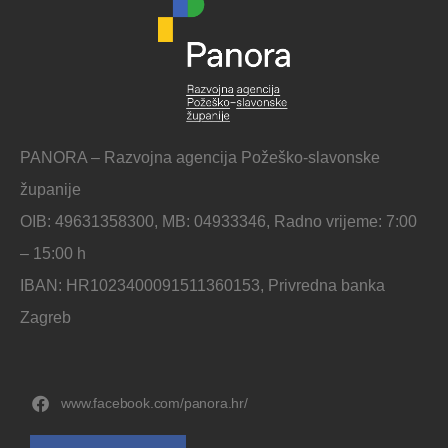
PANORA – Razvojna agencija Požeško-slavonske
županije
OIB: 49631358300, MB: 04933346, Radno vrijeme: 7:00
– 15:00 h
IBAN: HR1023400091511360153, Privredna banka
Zagreb
www.facebook.com/panora.hr/