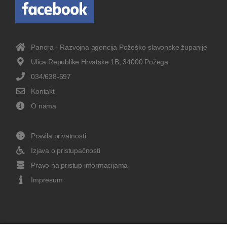
Panora - Razvojna agencija Požeško-slavonske županije
Ulica Republike Hrvatske 1B, 34000 Požega
034/638-697
Kontakt
O nama
Pravila privatnosti
Izjava o pristupačnosti
Pravo na pristup informacijama
Impresum