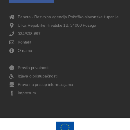
Panora - Razvojna agencija Požeško-slavonske županije
Ulica Republike Hrvatske 1B, 34000 Požega
034/638-697
Kontakt
O nama
Pravila privatnosti
Izjava o pristupačnosti
Pravo na pristup informacijama
Impresum