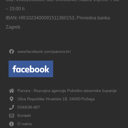
– 15:00 h
IBAN: HR1023400091511360153, Privredna banka
Zagreb
www.facebook.com/panora.hr/
Panora - Razvojna agencija Požeško-slavonske županije
Ulica Republike Hrvatske 1B, 34000 Požega
034/638-697
Kontakt
O nama