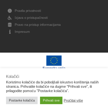
Pravila privatnosti
Izjava o pristupačnosti
Pravo na pristup informacijama
Impresum
Europska unija
Kolačići
Koristimo kolačiće da bi poboljšali iskustvo korištenja naših
stranica. Prihvatite kolačiće na dugme “Prihvati sve”, ili
prilagodite pomoću "Postavke kolačića".
Izradu web stranice sufinancirala je Europska unija iz
Europskog fonda za regionalni razvoj.
Pročitaj više
Postavke kolačića
Prihvati sve