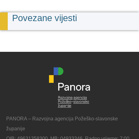
Povezane vijesti
PANORA – Razvojna agencija Požeško-slavonske
županije
OIB: 49631358300, MB: 04933346, Radno vrijeme: 7:00