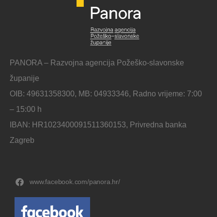
PANORA – Razvojna agencija Požeško-slavonske
županije
OIB: 49631358300, MB: 04933346, Radno vrijeme: 7:00
– 15:00 h
IBAN: HR1023400091511360153, Privredna banka
Zagreb
www.facebook.com/panora.hr/