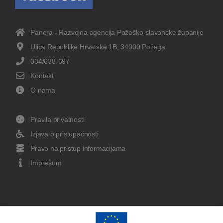
Panora - Razvojna agencija Požeško-slavonske županije
Ulica Republike Hrvatske 1B, 34000 Požega
034/638-697
Kontakt
O nama
Pravila privatnosti
Izjava o pristupačnosti
Pravo na pristup informacijama
Impresum