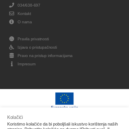
034/638-697
Kontakt
O nama
Pravila privatnosti
Izjava o pristupačnosti
Pravo na pristup informacijama
Impresum
Europska unija
Kolačići
Koristimo kolačiće da bi poboljšali iskustvo korištenja naših