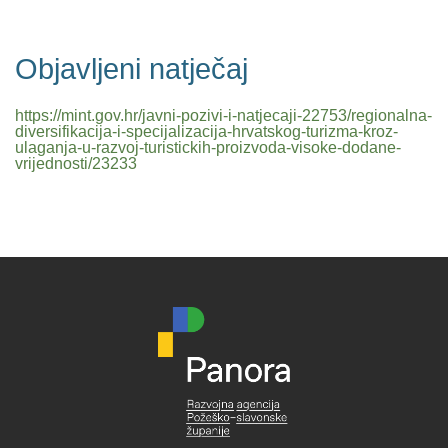
Objavljeni natječaj
https://mint.gov.hr/javni-pozivi-i-natjecaji-22753/regionalna-
diversifikacija-i-specijalizacija-hrvatskog-turizma-kroz-
ulaganja-u-razvoj-turistickih-proizvoda-visoke-dodane-
vrijednosti/23233