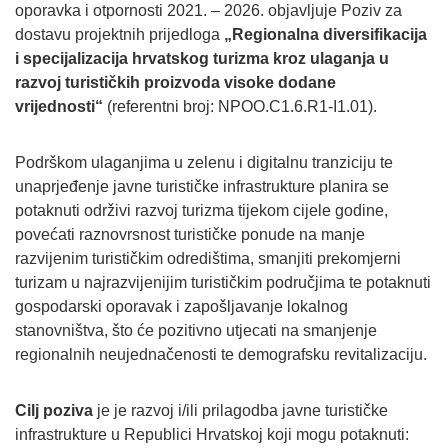
oporavka i otpornosti 2021. – 2026. objavljuje Poziv za
dostavu projektnih prijedloga
„Regionalna diversifikacija
i specijalizacija hrvatskog turizma kroz ulaganja u
razvoj turističkih proizvoda visoke dodane
vrijednosti“
(referentni broj: NPOO.C1.6.R1-I1.01).
Podrškom ulaganjima u zelenu i digitalnu tranziciju te
unaprjeđenje javne turističke infrastrukture planira se
potaknuti održivi razvoj turizma tijekom cijele godine,
povećati raznovrsnost turističke ponude na manje
razvijenim turističkim odredištima, smanjiti prekomjerni
turizam u najrazvijenijim turističkim područjima te potaknuti
gospodarski oporavak i zapošljavanje lokalnog
stanovništva, što će pozitivno utjecati na smanjenje
regionalnih neujednačenosti te demografsku revitalizaciju.
Cilj poziva
je je razvoj i/ili prilagodba javne turističke
infrastrukture u Republici Hrvatskoj koji mogu potaknuti: