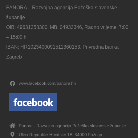
PANORA – Razvojna agencija Požeško-slavonske
županije
OIB: 49631358300, MB: 04933346, Radno vrijeme: 7:00
– 15:00 h
IBAN: HR1023400091511360153, Privredna banka
Zagreb
www.facebook.com/panora.hr/
Panora - Razvojna agencija Požeško-slavonske županije
Ulica Republike Hrvatske 1B, 34000 Požega