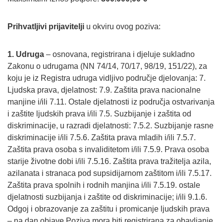
Prihvatljivi prijavitelji
u okviru ovog poziva:
1. Udruga
– osnovana, registrirana i djeluje sukladno
Zakonu o udrugama (NN 74/14, 70/17, 98/19, 151/22), za
koju je iz Registra udruga vidljivo područje djelovanja: 7.
Ljudska prava, djelatnost: 7.9. Zaštita prava nacionalne
manjine i/ili 7.11. Ostale djelatnosti iz područja ostvarivanja
i zaštite ljudskih prava i/ili 7.5. Suzbijanje i zaštita od
diskriminacije, u razradi djelatnosti: 7.5.2. Suzbijanje rasne
diskriminacije i/ili 7.5.6. Zaštita prava mladih i/ili 7.5.7.
Zaštita prava osoba s invaliditetom i/ili 7.5.9. Prava osoba
starije životne dobi i/ili 7.5.16. Zaštita prava tražitelja azila,
azilanata i stranaca pod supsidijarnom zaštitom i/ili 7.5.17.
Zaštita prava spolnih i rodnih manjina i/ili 7.5.19. ostale
djelatnosti suzbijanja i zaštite od diskriminacije; i/ili 9.1.6.
Odgoj i obrazovanje za zaštitu i promicanje ljudskih prava
– na dan objave Poziva mora biti registrirana za obavljanje