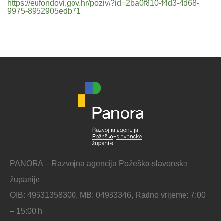
https://eufondovi.gov.hr/poziv/?id=2ba0f810-f4d3-4d68-
9975-8952905edb71
PANORA – Razvojna agencija Požeško-slavonske
županije
OIB: 49631358300, MB: 04933346, Radno vrijeme: 7:00
– 15:00 h