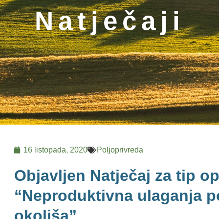
Natječaji
16 listopada, 2020
Poljoprivreda
Objavljen Natječaj za tip op
“Neproduktivna ulaganja 
okoliša”