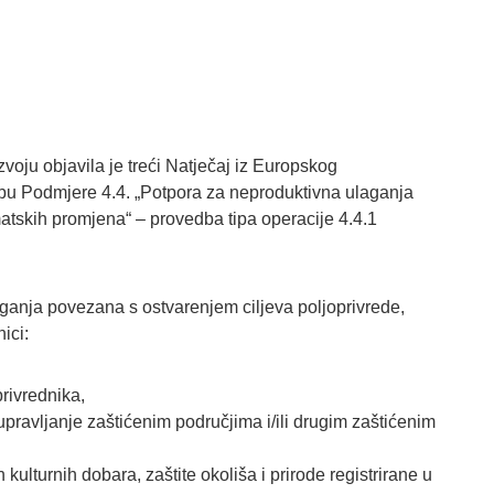
zvoju objavila je treći Natječaj iz Europskog
dbu Podmjere 4.4. „Potpora za neproduktivna ulaganja
matskih promjena“ – provedba tipa operacije 4.4.1
ganja povezana s ostvarenjem ciljeva poljoprivrede,
ici:
rivrednika,
 upravljanje zaštićenim područjima i/ili drugim zaštićenim
ulturnih dobara, zaštite okoliša i prirode registrirane u