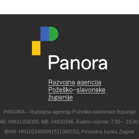
PANORA – Razvojna agencija Požeško-slavonske županije
IB: 49631358300, MB: 04933346, Radno vrijeme: 7:00 – 15:00
IBAN: HR1023400091511360153, Privredna banka Zagreb