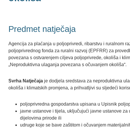
Predmet natječaja
Agencija za plaćanja u poljoprivredi, ribarstvu i ruralnom ra
poljoprivrednog fonda za ruralni razvoj (EPFRR) za prove
povezana s ostvarenjem ciljeva poljoprivrede, okoliša i kli
„Neproduktivna ulaganja povezana s očuvanjem okoliša“.
Svrha Natječaja
je dodjela sredstava za neproduktivna ula
okoliša i klimatskih promjena, a prihvatljivi su sljedeći korisn
poljoprivredna gospodarstva upisana u Upisnik poljop
javne ustanove i tijela, uključujući javne ustanove za
dijelovima prirode ili
udruge koje se bave zaštitom i očuvanjem materijalnih k