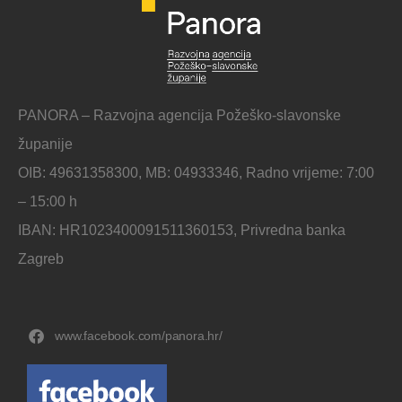
PANORA – Razvojna agencija Požeško-slavonske
županije
OIB: 49631358300, MB: 04933346, Radno vrijeme: 7:00
– 15:00 h
IBAN: HR1023400091511360153, Privredna banka
Zagreb
www.facebook.com/panora.hr/