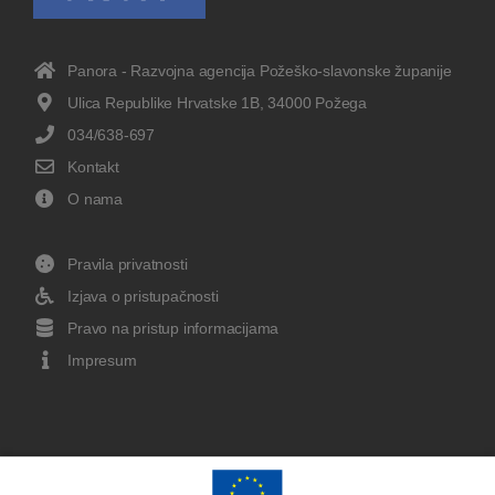
Panora - Razvojna agencija Požeško-slavonske županije
Ulica Republike Hrvatske 1B, 34000 Požega
034/638-697
Kontakt
O nama
Pravila privatnosti
Izjava o pristupačnosti
Pravo na pristup informacijama
Impresum