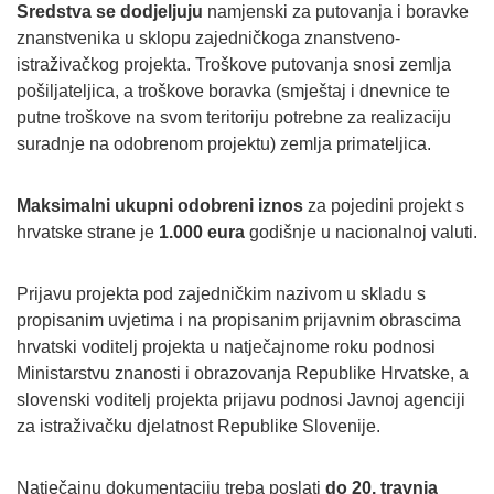
Sredstva se dodjeljuju
namjenski za putovanja i boravke
znanstvenika u sklopu zajedničkoga znanstveno-
istraživačkog projekta. Troškove putovanja snosi zemlja
pošiljateljica, a troškove boravka (smještaj i dnevnice te
putne troškove na svom teritoriju potrebne za realizaciju
suradnje na odobrenom projektu) zemlja primateljica.
Maksimalni ukupni odobreni iznos
za pojedini projekt s
hrvatske strane je
1.000 eura
godišnje u nacionalnoj valuti.
Prijavu projekta pod zajedničkim nazivom u skladu s
propisanim uvjetima i na propisanim prijavnim obrascima
hrvatski voditelj projekta u natječajnome roku podnosi
Ministarstvu znanosti i obrazovanja Republike Hrvatske, a
slovenski voditelj projekta prijavu podnosi Javnoj agenciji
za istraživačku djelatnost Republike Slovenije.
Natječajnu dokumentaciju treba poslati
do 20. travnja