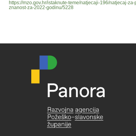
https://mzo.gov.hr/istaknute-teme/natjecaji-196/natjecaj-z
znanost-za-2022-godinu/5228