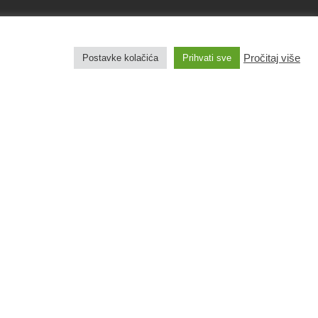
 h
Pročitaj više
Postavke kolačića
Prihvati sve
Pravila privatnosti
Izjava o pristupačnosti
Pravo na pristup informacijama
Impresum
Izradu web stranice sufinancirala je Europska
unija iz Europskog fonda za regionalni razvoj.