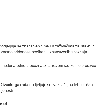
dodjeljuje se znanstvenicima i istraživačima za istaknut
, a znatno pridonose proširenju znanstvenih spoznaja.
a međunarodno prepoznat znanstveni rad koji je proizveo
aživačkoga rada
dodjeljuje se za značajna tehnološka
njenosti.
nosti