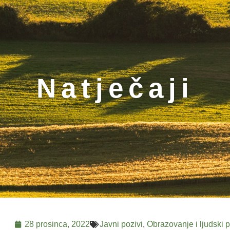
Natječaji
28 prosinca, 2022
Javni pozivi
,
Obrazovanje i ljudski p