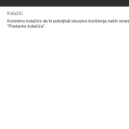
O
Kolačići
Koristimo kolačiće da bi poboljšali iskustvo korištenja naših stran
"Postavke kolačića".
www.facebook.com/panora.hr/
Europska unija