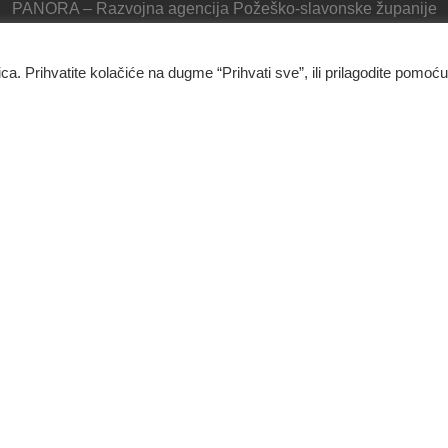
PANORA – Razvojna agencija Požeško-slavonske županije
IB: 49631358300, MB: 04933346, Radno vrijeme: 7:00 – 15:00
IBAN: HR1023400091511360153, Privredna banka Zagreb
ica. Prihvatite kolačiće na dugme “Prihvati sve”, ili prilagodite pomoću
Panora - Razvojna agencija Požeško-slavonske županije
Ulica Republike Hrvatske 1B, 34000 Požega
034/638-697
Kontakt
O nama