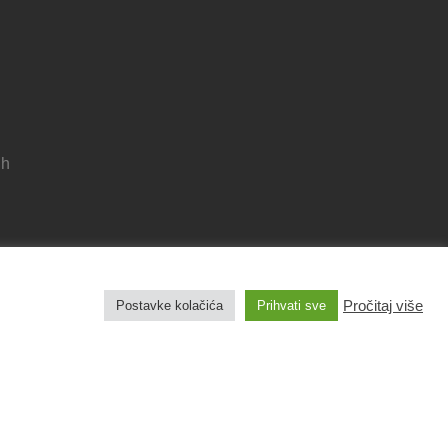
 h
Pravila privatnosti
Pročitaj više
Postavke kolačića
Prihvati sve
Izjava o pristupačnosti
Pravo na pristup informacijama
Impresum