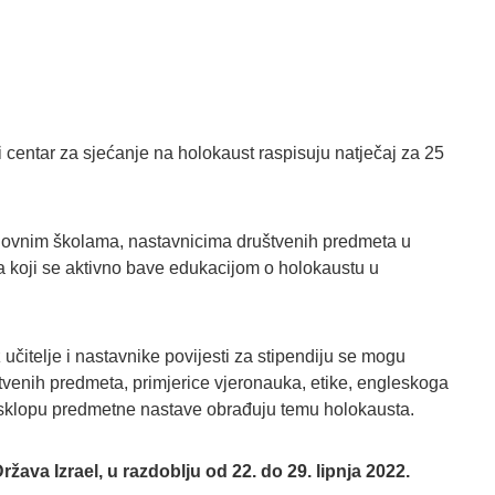
 centar za sjećanje na holokaust raspisuju natječaj za 25
novnim školama, nastavnicima društvenih predmeta u
a koji se aktivno bave edukacijom o holokaustu u
 učitelje i nastavnike povijesti za stipendiju se mogu
ruštvenih predmeta, primjerice vjeronauka, etike, engleskoga
 u sklopu predmetne nastave obrađuju temu holokausta.
ava Izrael, u razdoblju od 22. do 29. lipnja 2022.