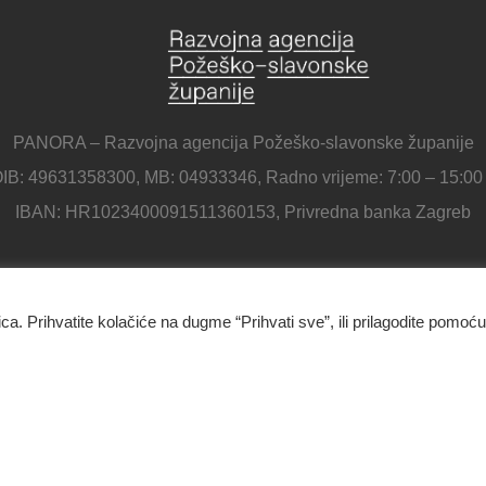
PANORA – Razvojna agencija Požeško-slavonske županije
IB: 49631358300, MB: 04933346, Radno vrijeme: 7:00 – 15:00
IBAN: HR1023400091511360153, Privredna banka Zagreb
Panora - Razvojna agencija Požeško-slavonske županije
ica. Prihvatite kolačiće na dugme “Prihvati sve”, ili prilagodite pomoću
Ulica Republike Hrvatske 1B, 34000 Požega
034/638-697
Kontakt
O nama