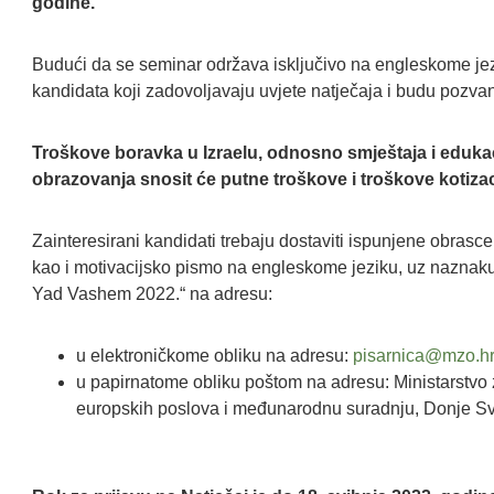
godine.
Budući da se seminar održava isključivo na engleskome jezi
kandidata koji zadovoljavaju uvjete natječaja i budu pozvan
Troškove boravka u Izraelu, odnosno smještaja i edukac
obrazovanja snosit će putne troškove i troškove kotiza
Zainteresirani kandidati trebaju dostaviti ispunjene obras
kao i motivacijsko pismo na engleskome jeziku, uz naznaku:
Yad Vashem 2022.“ na adresu:
u elektroničkome obliku na adresu:
pisarnica@mzo.h
u papirnatome obliku poštom na adresu: Ministarstvo 
europskih poslova i međunarodnu suradnju, Donje Sv