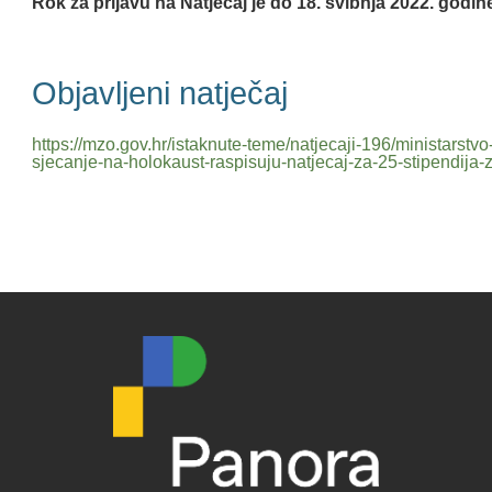
Rok za prijavu na Natječaj je do 18. svibnja 2022. godin
Objavljeni natječaj
https://mzo.gov.hr/istaknute-teme/natjecaji-196/ministarstv
sjecanje-na-holokaust-raspisuju-natjecaj-za-25-stipendij