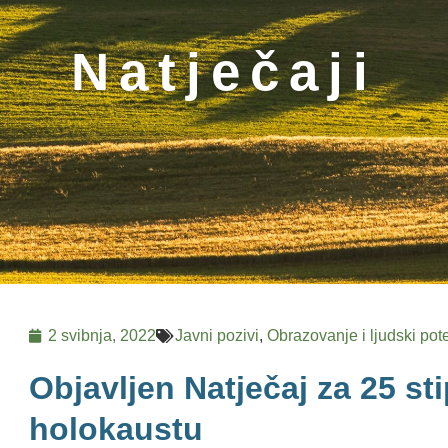
Natječaji
2 svibnja, 2022
Javni pozivi
,
Obrazovanje i ljudski pote
Objavljen Natječaj za 25 st
holokaustu