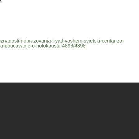
e.
o-znanosti-i-obrazovanja-i-yad-vashem-svjetski-centar-za-
a-za-poucavanje-o-holokaustu-4898/4898