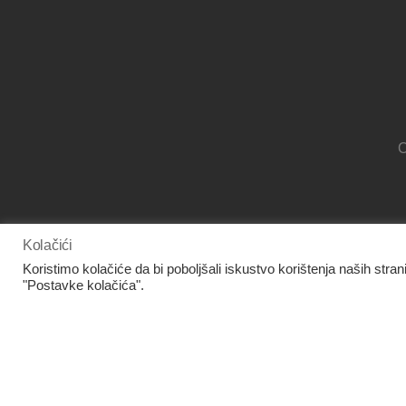
O
Kolačići
www.facebook.com/panora.hr/
Koristimo kolačiće da bi poboljšali iskustvo korištenja naših stran
"Postavke kolačića".