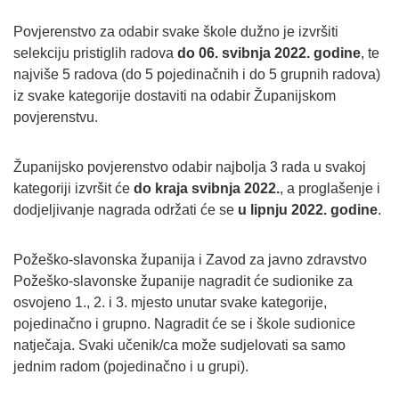
Povjerenstvo za odabir svake škole dužno je izvršiti
selekciju pristiglih radova
do 06. svibnja 2022. godine
, te
najviše 5 radova (do 5 pojedinačnih i do 5 grupnih radova)
iz svake kategorije dostaviti na odabir Županijskom
povjerenstvu.
Županijsko povjerenstvo odabir najbolja 3 rada u svakoj
kategoriji izvršit će
do kraja svibnja 2022.
, a proglašenje i
dodjeljivanje nagrada održati će se
u lipnju 2022.
godine
.
Požeško-slavonska županija i Zavod za javno zdravstvo
Požeško-slavonske županije nagradit će sudionike za
osvojeno 1., 2. i 3. mjesto unutar svake kategorije,
pojedinačno i grupno. Nagradit će se i škole sudionice
natječaja. Svaki učenik/ca može sudjelovati sa samo
jednim radom (pojedinačno i u grupi).