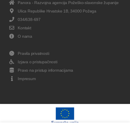
Panora - Razvojna agencija Požeško-slavonske županije
Ulica Republike Hrvatske 1B, 34000 Požega
034/638-697
Kontakt
O nama
Pravila privatnosti
Izjava o pristupačnosti
Pravo na pristup informacijama
Impresum
Europska unija