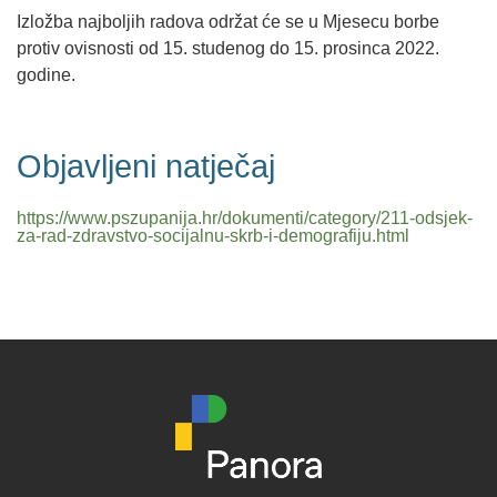
Izložba najboljih radova održat će se u Mjesecu borbe
protiv ovisnosti od 15. studenog do 15. prosinca 2022.
godine.
Objavljeni natječaj
https://www.pszupanija.hr/dokumenti/category/211-odsjek-
za-rad-zdravstvo-socijalnu-skrb-i-demografiju.html