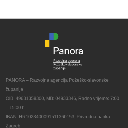
PANORA – Razvojna agencija Požeško-slavonske
županije
OIB: 49631358300, MB: 04933346, Radno vrijeme: 7:00
– 15:00 h
IBAN: HR1023400091511360153, Privredna banka
Zagreb