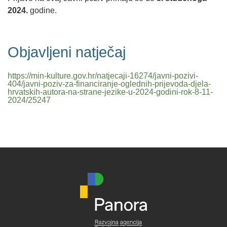
2024.
godine.
Objavljeni natječaj
https://min-kulture.gov.hr/natjecaji-16274/javni-pozivi-
404/javni-poziv-za-financiranje-oglednih-prijevoda-djela-
hrvatskih-autora-na-strane-jezike-u-2024-godini-rok-8-11-
2024/25247