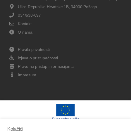
Ulica Republike Hrvatske 1B, 34000 Požega
034/638-697
Kontakt
O nama
Pravila privatnosti
Izjava o pristupačnosti
Pravo na pristup informacijama
Impresum
Europska unija
Kolačići