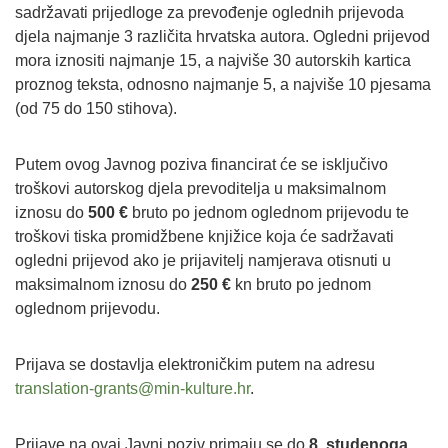
sadržavati prijedloge za prevođenje oglednih prijevoda
djela najmanje 3 različita hrvatska autora. Ogledni prijevod
mora iznositi najmanje 15, a najviše 30 autorskih kartica
proznog teksta, odnosno najmanje 5, a najviše 10 pjesama
(od 75 do 150 stihova).
Putem ovog Javnog poziva financirat će se isključivo
troškovi autorskog djela prevoditelja u maksimalnom
iznosu do
500 €
bruto po jednom oglednom prijevodu te
troškovi tiska promidžbene knjižice koja će sadržavati
ogledni prijevod ako je prijavitelj namjerava otisnuti u
maksimalnom iznosu do
250 €
kn bruto po jednom
oglednom prijevodu.
Prijava se dostavlja elektroničkim putem na adresu
translation-grants@min-kulture.hr
.
Prijave na ovaj Javni poziv primaju se do
8. studenoga