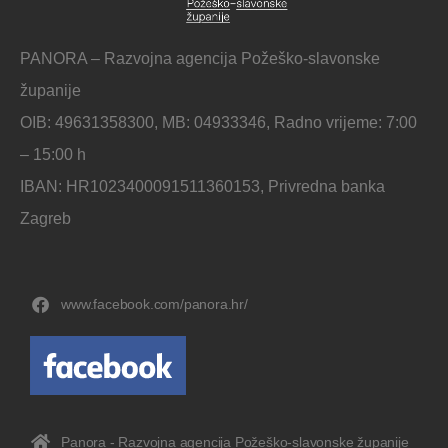
PANORA – Razvojna agencija Požeško-slavonske
županije
OIB: 49631358300, MB: 04933346, Radno vrijeme: 7:00
– 15:00 h
IBAN: HR1023400091511360153, Privredna banka
Zagreb
www.facebook.com/panora.hr/
Panora - Razvojna agencija Požeško-slavonske županije