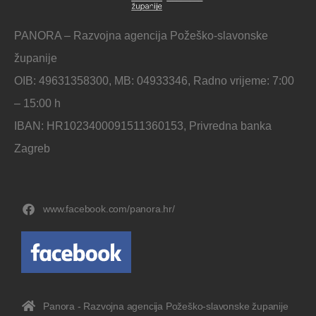
PANORA – Razvojna agencija Požeško-slavonske
županije
OIB: 49631358300, MB: 04933346, Radno vrijeme: 7:00
– 15:00 h
IBAN: HR1023400091511360153, Privredna banka
Zagreb
www.facebook.com/panora.hr/
Panora - Razvojna agencija Požeško-slavonske županije