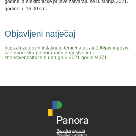
godine, a elektroničke prijave zatvaraju se 8. srpnja 2021.
godine, u 16.00 sati.
Objavljeni natječaj
https://mzo.gov.hr/istaknute-teme/natjecaji-196/javni-poziv-
za-financijsku-potporu-radu-znanstvenih-i-
znanstvenostrucnih-udruga-u-2021-godini/4371