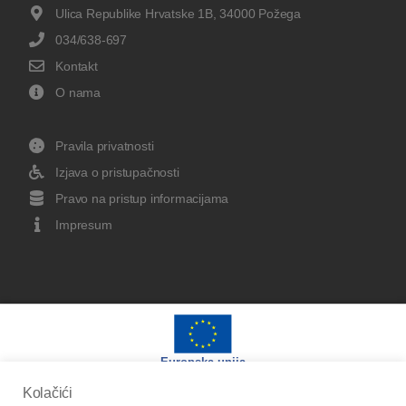
Ulica Republike Hrvatske 1B, 34000 Požega
034/638-697
Kontakt
O nama
Pravila privatnosti
Izjava o pristupačnosti
Pravo na pristup informacijama
Impresum
Europska unija
Kolačići