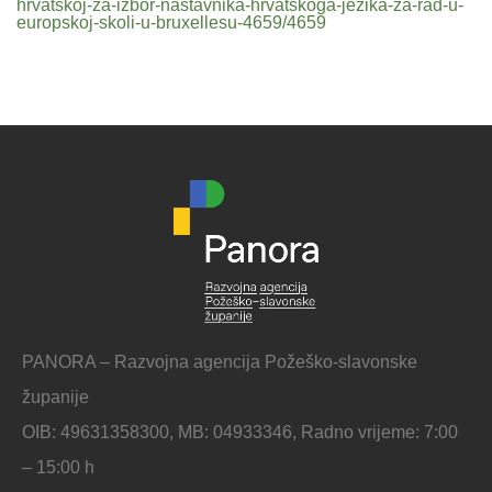
hrvatskoj-za-izbor-nastavnika-hrvatskoga-jezika-za-rad-u-
europskoj-skoli-u-bruxellesu-4659/4659
PANORA – Razvojna agencija Požeško-slavonske
županije
OIB: 49631358300, MB: 04933346, Radno vrijeme: 7:00
– 15:00 h