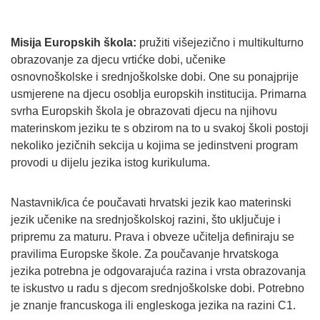
Misija Europskih škola:
pružiti višejezično i multikulturno
obrazovanje za djecu vrtićke dobi, učenike
osnovnoškolske i srednjoškolske dobi. One su ponajprije
usmjerene na djecu osoblja europskih institucija. Primarna
svrha Europskih škola je obrazovati djecu na njihovu
materinskom jeziku te s obzirom na to u svakoj školi postoji
nekoliko jezičnih sekcija u kojima se jedinstveni program
provodi u dijelu jezika istog kurikuluma.
Nastavnik/ica će poučavati hrvatski jezik kao materinski
jezik učenike na srednjoškolskoj razini, što uključuje i
pripremu za maturu. Prava i obveze učitelja definiraju se
pravilima Europske škole. Za poučavanje hrvatskoga
jezika potrebna je odgovarajuća razina i vrsta obrazovanja
te iskustvo u radu s djecom srednjoškolske dobi. Potrebno
je znanje francuskoga ili engleskoga jezika na razini C1.