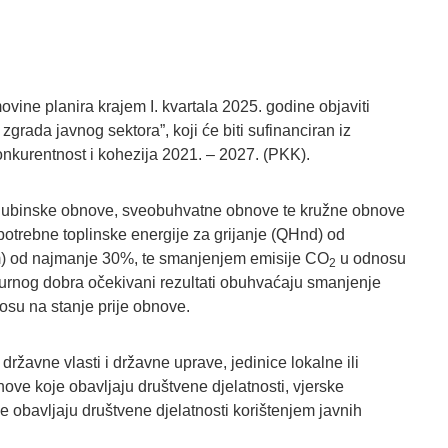
ovine planira krajem I. kvartala 2025. godine objaviti
grada javnog sektora”, koji će biti sufinanciran iz
nkurentnost i kohezija 2021. – 2027. (PKK).
 dubinske obnove, sveobuhvatne obnove te kružne obnove
potrebne toplinske energije za grijanje (QHnd) od
m) od najmanje 30%, te smanjenjem emisije CO
u odnosu
2
turnog dobra očekivani rezultati obuhvaćaju smanjenje
su na stanje prije obnove.
državne vlasti i državne uprave, jedinice lokalne ili
ove koje obavljaju društvene djelatnosti, vjerske
e obavljaju društvene djelatnosti korištenjem javnih