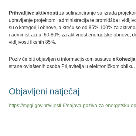
Prihvatljive aktivnosti
za sufinanciranje su izrada projekt
upravljanje projektom i administracija te promidžba i vidljivo
su o kategoriji obnove, a kreću se od 85%-100% za aktivnos
i administraciju, 60-80% za aktivnost energetske obnove, do
vidljivosti fiksnih 85%.
Poziv će biti objavljen u informacijskom sustavu
eKohezija
strane ovlaštenih osoba Prijavitelja u elektroničkom obliku.
Objavljeni natječaj
https://mpgi.gov.hr/vijesti-8/najava-poziva-za-energetsku