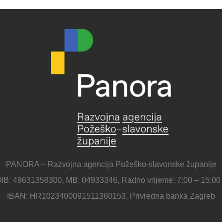
PANORA – Razvojna agencija Požeško-slavonske županije
IB: 49631358300, MB: 04933346, Radno vrijeme: 7:00 – 15:00
IBAN: HR1023400091511360153, Privredna banka Zagreb