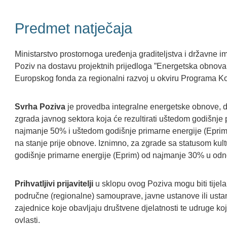
Predmet natječaja
Ministarstvo prostornoga uređenja graditeljstva i državne im
Poziv na dostavu projektnih prijedloga ”Energetska obnova z
Europskog fonda za regionalni razvoj u okviru Programa Ko
Svrha Poziva
je provedba integralne energetske obnove,
zgrada javnog sektora koja će rezultirati uštedom godišnje 
najmanje 50% i uštedom godišnje primarne energije (Epri
na stanje prije obnove. Iznimno, za zgrade sa statusom kul
godišnje primarne energije (Eprim) od najmanje 30% u odno
Prihvatljivi prijavitelji
u sklopu ovog Poziva mogu biti tijela 
područne (regionalne) samouprave, javne ustanove ili ustan
zajednice koje obavljaju društvene djelatnosti te udruge koj
ovlasti.