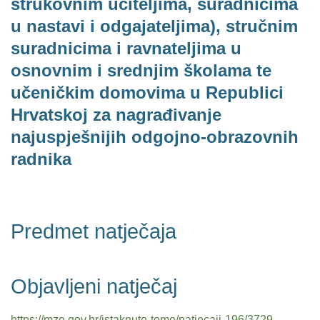
strukovnim učiteljima, suradnicima
u nastavi i odgajateljima), stručnim
suradnicima i ravnateljima u
osnovnim i srednjim školama te
učeničkim domovima u Republici
Hrvatskoj za nagrađivanje
najuspješnijih odgojno-obrazovnih
radnika
Predmet natječaja
Objavljeni natječaj
https://mzo.gov.hr/istaknute-teme/natjecaji-196/3729