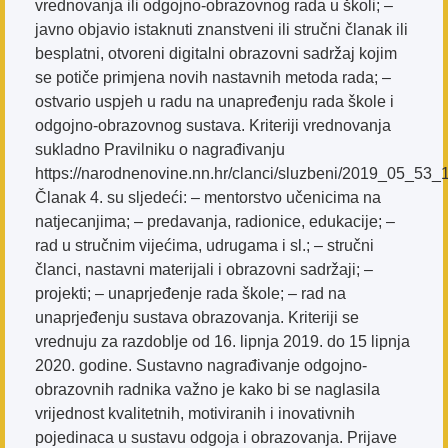
vrednovanja ili odgojno-obrazovnog rada u školi; –
javno objavio istaknuti znanstveni ili stručni članak ili
besplatni, otvoreni digitalni obrazovni sadržaj kojim
se potiče primjena novih nastavnih metoda rada; –
ostvario uspjeh u radu na unapređenju rada škole i
odgojno-obrazovnog sustava. Kriteriji vrednovanja
sukladno Pravilniku o nagrađivanju
https://narodnenovine.nn.hr/clanci/sluzbeni/2019_05_53_
Članak 4. su sljedeći: – mentorstvo učenicima na
natjecanjima; – predavanja, radionice, edukacije; –
rad u stručnim vijećima, udrugama i sl.; – stručni
članci, nastavni materijali i obrazovni sadržaji; –
projekti; – unaprjeđenje rada škole; – rad na
unaprjeđenju sustava obrazovanja. Kriteriji se
vrednuju za razdoblje od 16. lipnja 2019. do 15 lipnja
2020. godine. Sustavno nagrađivanje odgojno-
obrazovnih radnika važno je kako bi se naglasila
vrijednost kvalitetnih, motiviranih i inovativnih
pojedinaca u sustavu odgoja i obrazovanja. Prijave