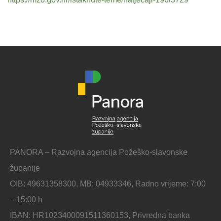
PANORA – Razvojna agencija Požeško-slavonske
županije
OIB: 49631358300, MB: 04933346, Radno vrijeme: 7:00
– 15:00 h
IBAN: HR1023400091511360153, Privredna banka