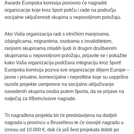
Awards Europska komisija ponovno će nagraditi
organizacije koje kroz šport potiču i rade na području
socijalne uključenosti skupina u nepovoljnom položaju.
Ako Vaša organizacija radi s etničkim manjinama,
izbjeglicama, migrantima, osobama s invaliditetom,
ranjivim skupinama mladih ljudi ili drugim društvenim
skupinama u nepovoljnom položaju, prijavite se i pokažite
kako Vaša organizacija podržava integraciju kroz šport!
Europska komisija poziva sve organizacije diljem Europe –
javne i privatne, komercijalne i neprofitne koje su uspješno
razvile projekte usmjerene na socijalno uključivanje
navedenih skupina osoba putem športa, da se prijave na
natječaj za #BeInclusive nagrade.
Tri nagrađena projekta bit će predstavljena na dodjeli
nagrada u prosincu u Bruxellesu te će osvojiti nagradu u
iznosu od 10.000 €, dok će još šest projekata dobiti po