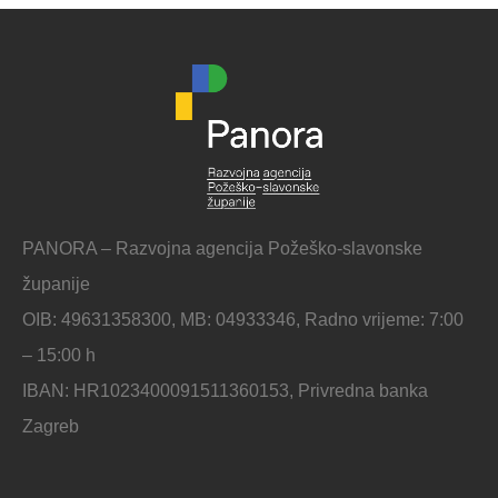
PANORA – Razvojna agencija Požeško-slavonske
županije
OIB: 49631358300, MB: 04933346, Radno vrijeme: 7:00
– 15:00 h
IBAN: HR1023400091511360153, Privredna banka
Zagreb