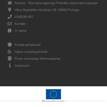
Panora - Razvojna agencija Požeško-slavonske županije
Ulica Republike Hrvatske 1B, 34000 Požega
034/638-697
Kontakt
O nama
Pravila privatnosti
Izjava o pristupačnosti
Pravo na pristup informacijama
Impresum
Europska unija