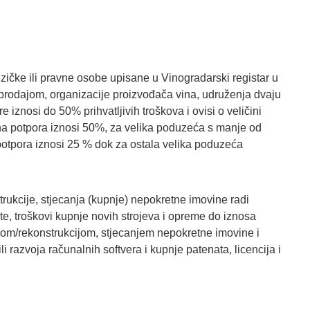
izičke ili pravne osobe upisane u Vinogradarski registar u
 prodajom, organizacije proizvođača vina, udruženja dvaju
e iznosi do 50% prihvatljivih troškova i ovisi o veličini
na potpora iznosi 50%, za velika poduzeća s manje od
otpora iznosi 25 % dok za ostala velika poduzeća
nstrukcije, stjecanja (kupnje) nepokretne imovine radi
ekte, troškovi kupnje novih strojeva i opreme do iznosa
dnjom/rekonstrukcijom, stjecanjem nepokretne imovine i
i razvoja računalnih softvera i kupnje patenata, licencija i