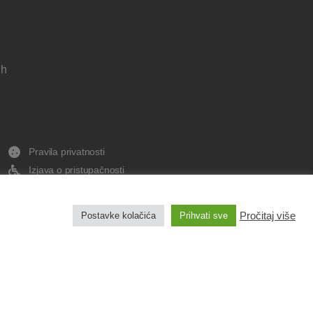
 h
Pravila privatnosti
Izjava o pristupačnosti
Pravo na pristup informacijama
Impresum
Pročitaj više
Postavke kolačića
Prihvati sve
Izradu web stranice sufinancirala je Europska