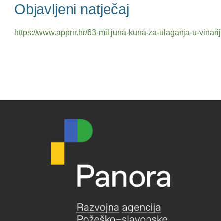
Objavljeni natječaj
https://www.apprrr.hr/63-milijuna-kuna-za-ulaganja-u-vinarij