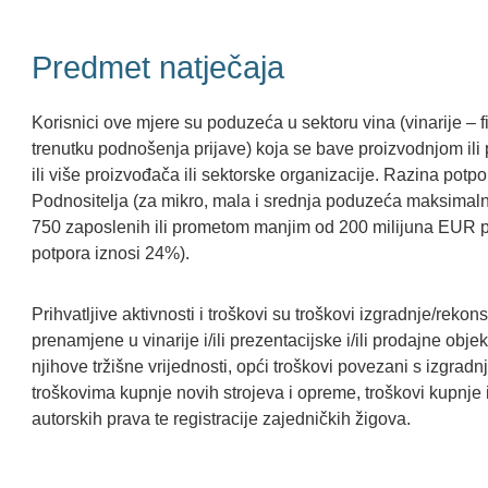
Predmet natječaja
Korisnici ove mjere su poduzeća u sektoru vina (vinarije – f
trenutku podnošenja prijave) koja se bave proizvodnjom ili
ili više proizvođača ili sektorske organizacije. Razina potpor
Podnositelja (za mikro, mala i srednja poduzeća maksimal
750 zaposlenih ili prometom manjim od 200 milijuna EUR p
potpora iznosi 24%).
Prihvatljive aktivnosti i troškovi su troškovi izgradnje/reko
prenamjene u vinarije i/ili prezentacijske i/ili prodajne obj
njihove tržišne vrijednosti, opći troškovi povezani s izgra
troškovima kupnje novih strojeva i opreme, troškovi kupnje il
autorskih prava te registracije zajedničkih žigova.