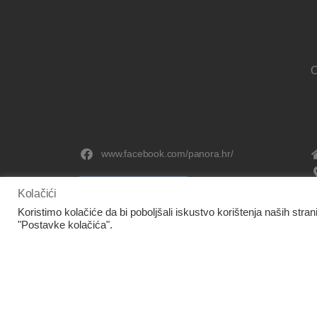
O
www.facebook.com/panora.hr/
Kolačići
Koristimo kolačiće da bi poboljšali iskustvo korištenja naših stran
"Postavke kolačića".