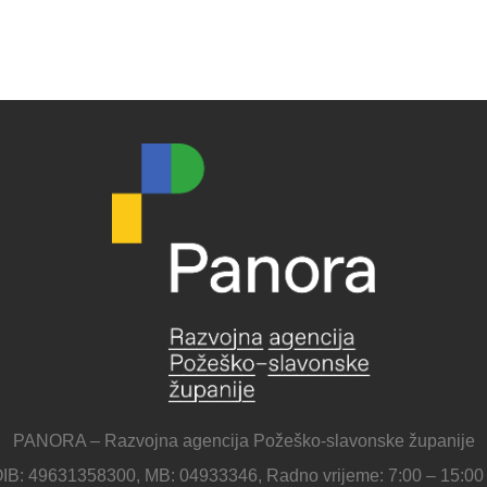
PANORA – Razvojna agencija Požeško-slavonske županije
IB: 49631358300, MB: 04933346, Radno vrijeme: 7:00 – 15:00