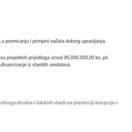
a u promicanju i primjeni načela dobrog upravljanja.
u projektnih prijedloga iznosi 85.000.000,00 kn, pri
ufinanciranje iz vlastitih sredstava.
ivilnoga-drustva-i-lokalnih-vlasti-na-prevenciji-korupcije-i-