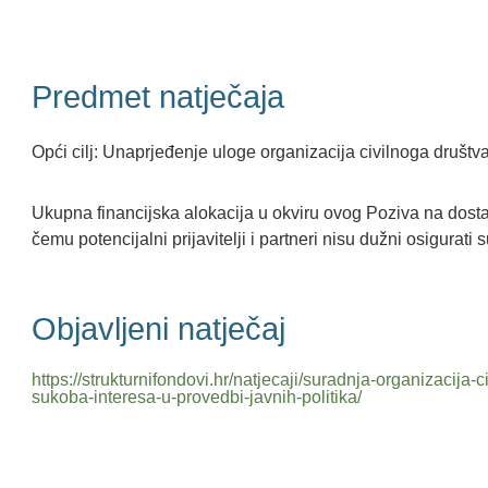
Predmet natječaja
Opći cilj: Unaprjeđenje uloge organizacija civilnoga društv
Ukupna financijska alokacija u okviru ovog Poziva na dostav
čemu potencijalni prijavitelji i partneri nisu dužni osigurati s
Objavljeni natječaj
https://strukturnifondovi.hr/natjecaji/suradnja-organizacija-c
sukoba-interesa-u-provedbi-javnih-politika/