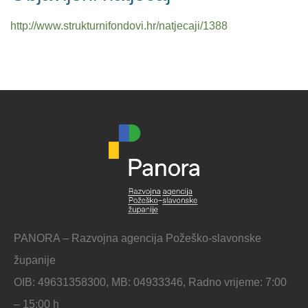
http://www.strukturnifondovi.hr/natjecaji/1388
PANORA – Razvojna agencija Požeško-slavonske
županije
OIB: 49631358300, MB: 04933346, Radno vrijeme: 7:00
– 15:00 h