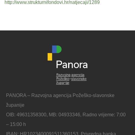
http://www.strukturnifondovi.hr/natjecaji/1289
PANORA – Razvojna agencija Požeško-slavonske
županije
OIB: 49631358300, MB: 04933346, Radno vrijeme: 7:00
– 15:00 h
IBAN: HR1023400091511360153, Privredna banka