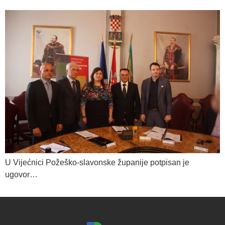
U Vijećnici Požeško-slavonske županije potpisan je
ugovor…