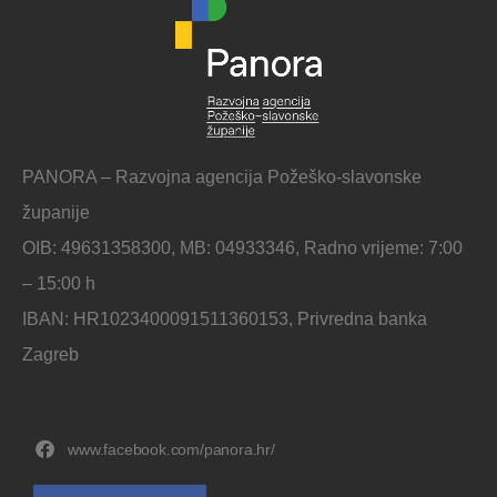
PANORA – Razvojna agencija Požeško-slavonske
županije
OIB: 49631358300, MB: 04933346, Radno vrijeme: 7:00
– 15:00 h
IBAN: HR1023400091511360153, Privredna banka
Zagreb
www.facebook.com/panora.hr/