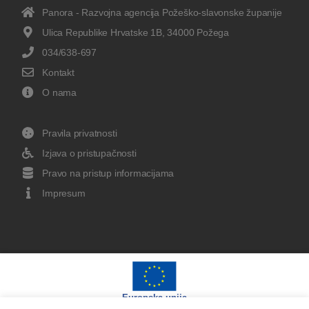
Panora - Razvojna agencija Požeško-slavonske županije
Ulica Republike Hrvatske 1B, 34000 Požega
034/638-697
Kontakt
O nama
Pravila privatnosti
Izjava o pristupačnosti
Pravo na pristup informacijama
Impresum
Europska unija