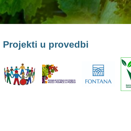
Projekti u provedbi
Rekonstrukcija
zgrade
m
"Obrazujmo
RDC za voće
Fontana u
se zajedno
i povrće
funkciji
bio
VIII"
zdravstvenog
n
turizma