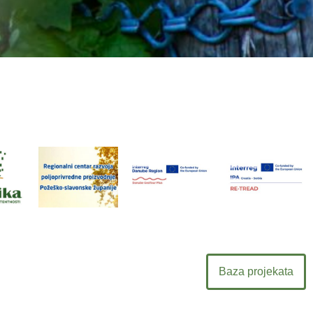
"Regionalni
centar
razvoja
ni
poljoprivredne
Danube
RE-TREAD
proizvodnje
GeoTour 2.0
a
Baza projekata
Požeško-
slavonske
županije"