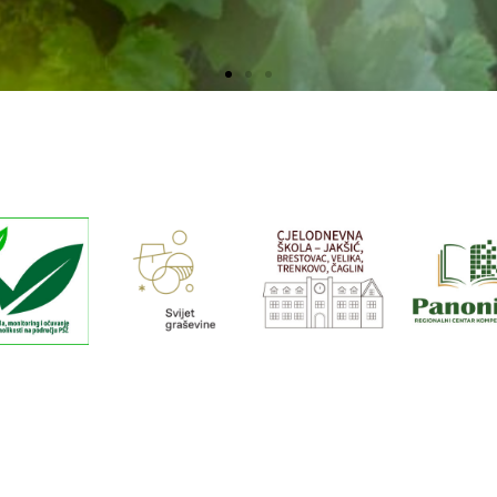
Kontrola,
CDŠ –
onitoring i
JAKŠIĆ,
Regional
očuvanje
Svijet
BRESTOVAC,
centar
raznolikosti
graševine
VELIKA,
Panonik
a području
TRENKOVO,
PSŽ
ČAGLIN