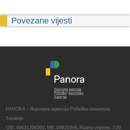
Povezane vijesti
PANORA – Razvojna agencija Požeško-slavonske
županije
OIB: 49631358300, MB: 04933346, Radno vrijeme: 7:00