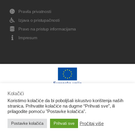
Pravila privatnosti
Izjava o pristupačnosti
Pravo na pristup informacijama
Impresum
Europska unija
Kolačići
Koristimo kolačiće da bi poboljšali iskustvo korištenja naših
stranica. Prihvatite kolačiće na dugme “Prihvati sve”, ili
prilagodite pomoću "Postavke kolačića".
Izradu web stranice sufinancirala je Europska unija iz
Pročitaj više
Postavke kolačića
Prihvati sve
Europskog fonda za regionalni razvoj.