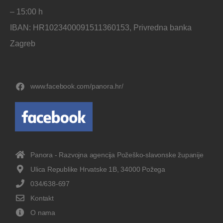
– 15:00 h
IBAN: HR1023400091511360153, Privredna banka
Zagreb
www.facebook.com/panora.hr/
Panora - Razvojna agencija Požeško-slavonske županije
Ulica Republike Hrvatske 1B, 34000 Požega
034/638-697
Kontakt
O nama