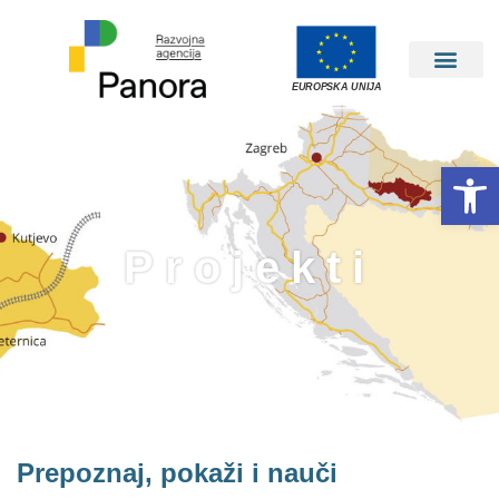
EUROPSKA UNIJA
Open 
Projekti
Prepoznaj, pokaži i nauči