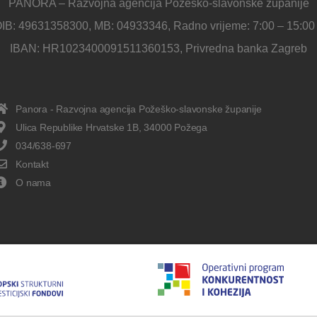
PANORA – Razvojna agencija Požeško-slavonske županije
IB: 49631358300, MB: 04933346, Radno vrijeme: 7:00 – 15:00
IBAN: HR1023400091511360153, Privredna banka Zagreb
Panora - Razvojna agencija Požeško-slavonske županije
Ulica Republike Hrvatske 1B, 34000 Požega
034/638-697
Kontakt
O nama