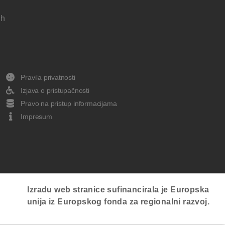
 h
Pravila privatnosti
Izjava o pristupačnosti
Pravo na pristup informacijama
Impresum
Izradu web stranice sufinancirala je Europska
unija iz Europskog fonda za regionalni razvoj.