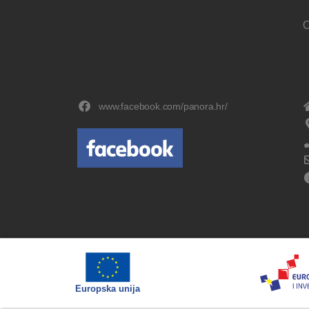
O
www.facebook.com/panora.hr/
Europska unija