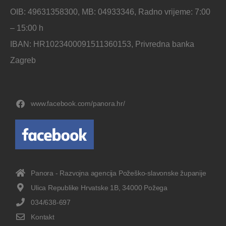
OIB: 49631358300, MB: 04933346, Radno vrijeme: 7:00
– 15:00 h
IBAN: HR1023400091511360153, Privredna banka
Zagreb
www.facebook.com/panora.hr/
Panora - Razvojna agencija Požeško-slavonske županije
Ulica Republike Hrvatske 1B, 34000 Požega
034/638-697
Kontakt