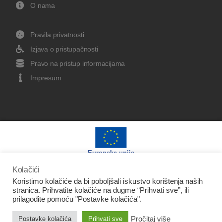
O nama
Pravila privatnosti
Izjava o pristupačnosti
Pravo na pristup informacijama
Impresum
Europska unija
Kolačići
Koristimo kolačiće da bi poboljšali iskustvo korištenja naših
stranica. Prihvatite kolačiće na dugme “Prihvati sve”, ili
prilagodite pomoću "Postavke kolačića".
Izradu web stranice sufinancirala je Europska unija iz
Pročitaj više
Postavke kolačića
Prihvati sve
Europskog fonda za regionalni razvoj.