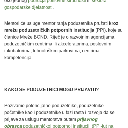
oko jednog
područja poslovne stručnosti
ili
sektora
gospodarske djelatnosti
.
Mentori će usluge mentoriranja poduzetnika pružati
kroz
mrežu poduzetničkih potpornih institucija
(PPI), koje su
članice Mreže BOND. Riječ je o razvojnim agencijama,
poduzetničkim centrima ili akceleratorima, poslovnim
inkubatorima, tehnološkim parkovima, centrima
kompetencija.
KAKO SE PODUZETNICI MOGU PRIJAVITI?
Pozivamo potencijalne poduzetnike, poduzetnike
početnike kao i poduzetnike u fazi rasta i razvoja da se
prijave za uslugu mentorstva putem
prijavnog
obrasca
poduzetničkoj potpornoj instituciji (PPI-ju) na