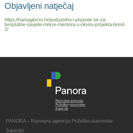
Objavljeni natječaj
https://hamagbicro.hr/poduzetnici-prijavite-se-za-
besplatne-savjete-mreze-mentora-u-okviru-projekta-bond-
2/
PANORA – Razvojna agencija Požeško-slavonske
županije