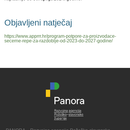
Objavljeni natječaj
https://www.apprrr.hr/program-potpore-za-proizvodace-
secerne-repe-za-razdoblje-od-2023-do-2027-godine/