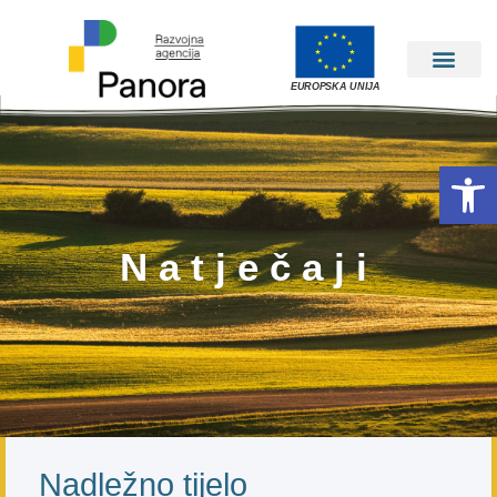
EUROPSKA UNIJA
Open 
Natječaji
Nadležno tijelo