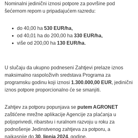
Nominalni jedinični iznosi potpore za površine pod
šećernom repom u pripadajućem razredu:
do 40,00 ha
530 EUR/ha,
od 40,01 ha do 200,00 ha
330 EUR/ha,
više od 200,00 ha
130 EUR/ha.
U slučaju da ukupno podneseni Zahtjevi prelaze iznos
maksimalno raspoloživih sredstava Programa za
programsku godinu koji iznosi
1.300.000,00 EUR
, jedinični
iznos potpore proporcionalno će se smanjiti.
Zahtjev za potporu popunjava se
putem AGRONET
zaštićene mrežne aplikacije Agencije za plaćanja u
poljoprivredi, ribarstvu i ruralnom razvoju u roku za
podnošenje Jedinstvenog zahtjeva za potporu, a
najkasnije do
30. lipnja 2024.
godine.