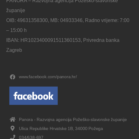
PANORA – Razvojna agencija Požeško-slavonske
županije
OIB: 49631358300, MB: 04933346, Radno vrijeme: 7:00
– 15:00 h
IBAN: HR1023400091511360153, Privredna banka
Zagreb
www.facebook.com/panora.hr/
Panora - Razvojna agencija Požeško-slavonske županije
Ulica Republike Hrvatske 1B, 34000 Požega
034/638-697