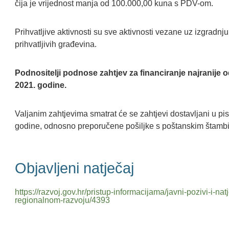
čija je vrijednost manja od 100.000,00 kuna s PDV-om.
Prihvatljive aktivnosti su sve aktivnosti vezane uz izgradnj
prihvatljivih građevina.
Podnositelji podnose zahtjev za financiranje najranije o
2021
. godine.
Valjanim zahtjevima smatrat će se zahtjevi dostavljani u pis
godine, odnosno preporučene pošiljke s poštanskim štamb
Objavljeni natječaj
https://razvoj.gov.hr/pristup-informacijama/javni-pozivi-i-
regionalnom-razvoju/4393