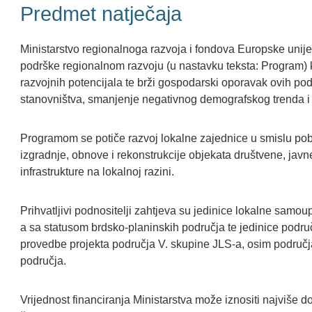
Predmet natječaja
Ministarstvo regionalnoga razvoja i fondova Europske unije
podrške regionalnom razvoju (u nastavku teksta: Program) koj
razvojnih potencijala te brži gospodarski oporavak ovih pod
stanovništva, smanjenje negativnog demografskog trenda i o
Programom se potiče razvoj lokalne zajednice u smislu pobo
izgradnje, obnove i rekonstrukcije objekata društvene, jav
infrastrukture na lokalnoj razini.
Prihvatljivi podnositelji zahtjeva su jedinice lokalne samo
a sa statusom brdsko-planinskih područja te jedinice podr
provedbe projekta područja V. skupine JLS-a, osim područj
područja.
Vrijednost financiranja Ministarstva može iznositi najviše 