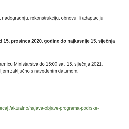
u, nadogradnju, rekonstrukciju, obnovu ili adaptaciju
d 15. prosinca 2020. godine do najkasnije 15. siječnja
arnicu Ministarstva do 16:00 sati 15. siječnja 2021.
iljem zaključno s navedenim datumom.
natjecaji/aktualno/najava-objave-programa-podrske-