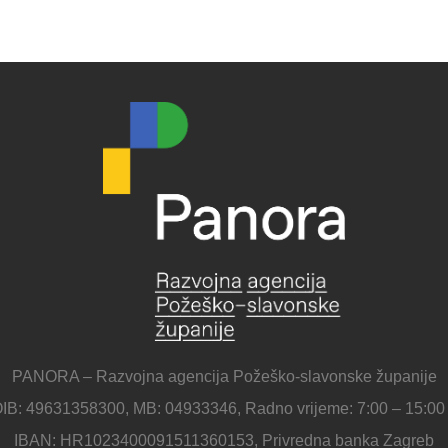
PANORA – Razvojna agencija Požeško-slavonske županije
IB: 49631358300, MB: 04933346, Radno vrijeme: 7:00 – 15:00
IBAN: HR1023400091511360153, Privredna banka Zagreb