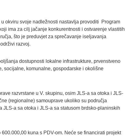
 u okviru svoje nadležnosti nastavlja provoditi Program
i ima za cilj jačanje konkurentnosti i ostvarenje vlastitih
ručja, što je preduvjet za sprečavanje iseljavanja
drživi razvoj.
ljšanja dostupnosti lokalne infrastrukture, prvenstveno
ne, socijalne, komunalne, gospodarske i okolišne
uprave razvrstane u V. skupinu, osim JLS-a sa otoka i JLS-
učne (regionalne) samouprave ukoliko su područja
a JLS-a sa otoka i JLS-a sa statusom brdsko-planinskih
do 600.000,00 kuna s PDV-om. Neće se financirati projekt