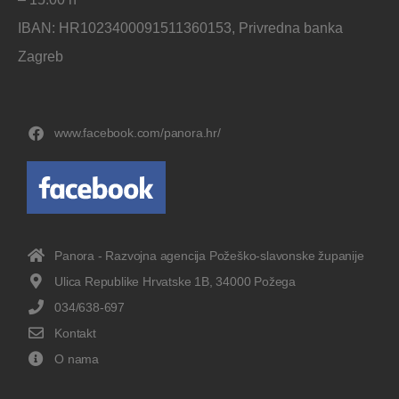
IBAN: HR1023400091511360153, Privredna banka
Zagreb
www.facebook.com/panora.hr/
Panora - Razvojna agencija Požeško-slavonske županije
Ulica Republike Hrvatske 1B, 34000 Požega
034/638-697
Kontakt
O nama