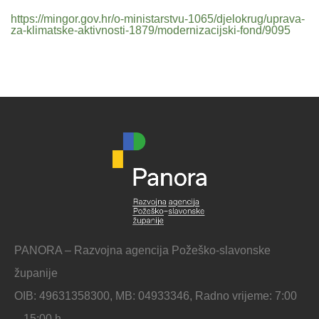
https://mingor.gov.hr/o-ministarstvu-1065/djelokrug/uprava-
za-klimatske-aktivnosti-1879/modernizacijski-fond/9095
PANORA – Razvojna agencija Požeško-slavonske
županije
OIB: 49631358300, MB: 04933346, Radno vrijeme: 7:00
– 15:00 h