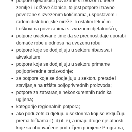
potpore djelatnosti povezane s izvozom u treće
zemlje ili države članice, to jest potpore izravno
povezane s izvezenim količinama, uspostavom i
radom distribucijske mreže ili ostalim tekućim
troškovima povezanima s izvoznom djelatnošću;
potpore uvjetovane time da se prednost daje uporabi
domaće robe u odnosu na uvezenu robu;
potpore koje se dodjeljuju u sektoru ribarstva i
akvakulture;
potpore koje se dodjeljuju u sektoru primame
poljoprivredne proizvodnje;
za potpore koje se dodjeljuju u sektoru prerade i
stavljanja na tržište poljoprivrednih proizvoda;
potpore za zatvaranje nekonkurentnih rudnika
ugljena;
kategorije regionalnih potpora;
ako poduzetnici djeluju u sektorima koji se isključuju
prema točkama c), d) ili e), a imaju druge djelatnosti
koje su obuhvaćene područjem primjene Programa,