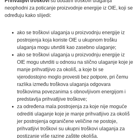
Prihvatljivi troškovi
su dodatni troškovi ulaganja
neophodni za poticanje proizvodnje energije iz OIE, koji se
određuju kako slijedi:
ako se troškovi ulaganja u proizvodnju energije iz
postrojenja koja koriste OIE u ukupnom trošku
ulaganja mogu utvrditi kao zasebno ulaganje;
ako se troškovi ulaganja u proizvodnju energije iz
OIE mogu utvrditi u odnosu na slično ulaganje koje je
manje prihvatljivo za okoliš, a koje bi se
vjerodostojno moglo provesti bez potpore, pri čemu
razlika između troškova ulaganja odgovara
troškovima povezanima s obnovljivom energijom i
predstavlja prihvatljive troškove;
za određena mala postrojenja za koje nije moguće
odrediti ulaganje koje je manje prihvatljivo za okoliš
jer postrojenja ograničene veličine ne postoje,
prihvatljivi troškovi su ukupni troškovi ulaganja za
postizanje više razine zaštite okoliša.