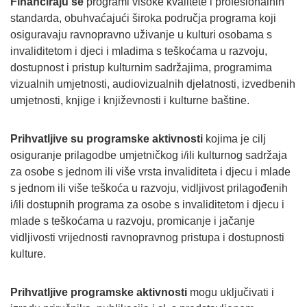
Financiraju se
programi visoke kvalitete i profesionalnih
standarda, obuhvaćajući široka područja programa koji
osiguravaju ravnopravno uživanje u kulturi osobama s
invaliditetom i djeci i mladima s teškoćama u razvoju,
dostupnost i pristup kulturnim sadržajima, programima
vizualnih umjetnosti, audiovizualnih djelatnosti, izvedbenih
umjetnosti, knjige i književnosti i kulturne baštine.
Prihvatljive su programske aktivnosti
kojima je cilj
osiguranje prilagodbe umjetničkog i/ili kulturnog sadržaja
za osobe s jednom ili više vrsta invaliditeta i djecu i mlade
s jednom ili više teškoća u razvoju, vidljivost prilagođenih
i/ili dostupnih programa za osobe s invaliditetom i djecu i
mlade s teškoćama u razvoju, promicanje i jačanje
vidljivosti vrijednosti ravnopravnog pristupa i dostupnosti
kulture.
Prihvatljive programske aktivnosti
mogu uključivati i