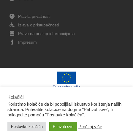
Pravila privatnosti
Izjava o pristupačnosti
Pravo na pristup informacijama
Impresum
Europska unija
Kolačići
Koristimo kolačiće da bi poboljšali iskustvo korištenja naših
stranica. Prihvatite kolačiće na dugme “Prihvati sve”, ili
prilagodite pomoću "Postavke kolačića".
Izradu web stranice sufinancirala je Europska unija iz
Pročitaj više
Postavke kolačića
Prihvati sve
Europskog fonda za regionalni razvoj.