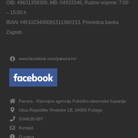
OIB: 49631358300, MB: 04933346, Radno vrijeme: 7:00
– 15:00 h
IBAN: HR1023400091511360153, Privredna banka
Zagreb
www.facebook.com/panora.hr/
Panora - Razvojna agencija Požeško-slavonske županije
Ulica Republike Hrvatske 1B, 34000 Požega
034/638-697
Kontakt
O nama