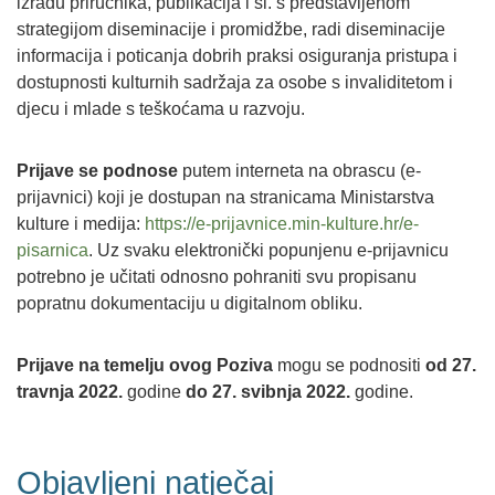
izradu priručnika, publikacija i sl. s predstavljenom
strategijom diseminacije i promidžbe, radi diseminacije
informacija i poticanja dobrih praksi osiguranja pristupa i
dostupnosti kulturnih sadržaja za osobe s invaliditetom i
djecu i mlade s teškoćama u razvoju.
Prijave se podnose
putem interneta na obrascu (e-
prijavnici) koji je dostupan na stranicama Ministarstva
kulture i medija:
https://e-prijavnice.min-kulture.hr/e-
pisarnica
. Uz svaku elektronički popunjenu e-prijavnicu
potrebno je učitati odnosno pohraniti svu propisanu
popratnu dokumentaciju u digitalnom obliku.
Prijave na temelju ovog Poziva
mogu se podnositi
od 27.
travnja 2022.
godine
do 27. svibnja 2022.
godine.
Objavljeni natječaj