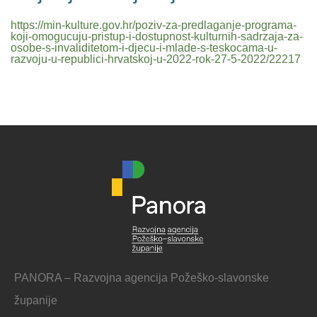
https://min-kulture.gov.hr/poziv-za-predlaganje-programa-
koji-omogucuju-pristup-i-dostupnost-kulturnih-sadrzaja-za-
osobe-s-invaliditetom-i-djecu-i-mlade-s-teskocama-u-
razvoju-u-republici-hrvatskoj-u-2022-rok-27-5-2022/22217
PANORA – Razvojna agencija Požeško-slavonske
županije