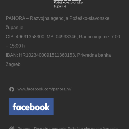
PANORA – Razvojna agencija Požeško-slavonske
županije
OIB: 49631358300, MB: 04933346, Radno vrijeme: 7:00
– 15:00 h
IBAN: HR1023400091511360153, Privredna banka
Zagreb
www.facebook.com/panora.hr/
Panora - Razvojna agencija Požeško-slavonske županije