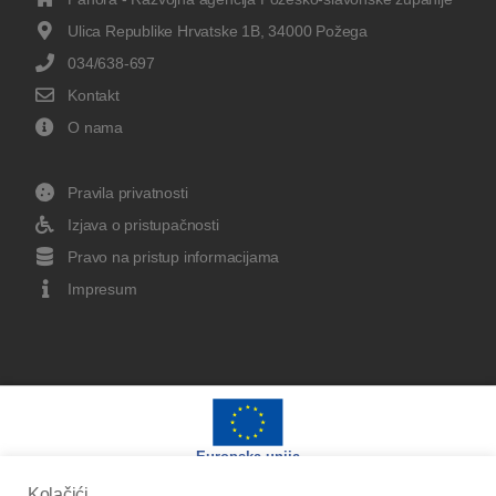
Ulica Republike Hrvatske 1B, 34000 Požega
034/638-697
Kontakt
O nama
Pravila privatnosti
Izjava o pristupačnosti
Pravo na pristup informacijama
Impresum
Europska unija
Kolačići