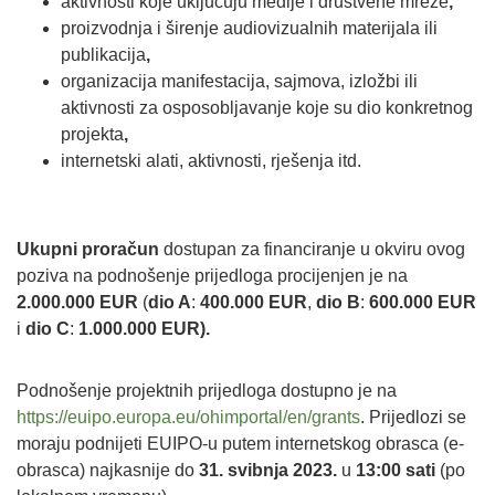
aktivnosti koje uključuju medije i društvene mreže
,
proizvodnja i širenje audiovizualnih materijala ili
publikacija
,
organizacija manifestacija, sajmova, izložbi ili
aktivnosti za osposobljavanje koje su dio konkretnog
projekta
,
internetski alati, aktivnosti, rješenja itd.
Ukupni proračun
dostupan za financiranje u okviru ovog
poziva na podnošenje prijedloga procijenjen je na
2.000.000 EUR
(
dio A
:
400.000 EUR
,
dio B
:
600.000 EUR
i
dio C
:
1.000.000 EUR).
Podnošenje projektnih prijedloga dostupno je na
https://euipo.europa.eu/ohimportal/en/grants
. Prijedlozi se
moraju podnijeti EUIPO-u putem internetskog obrasca (e-
obrasca) najkasnije do
31. svibnja 2023.
u
13:00 sati
(po