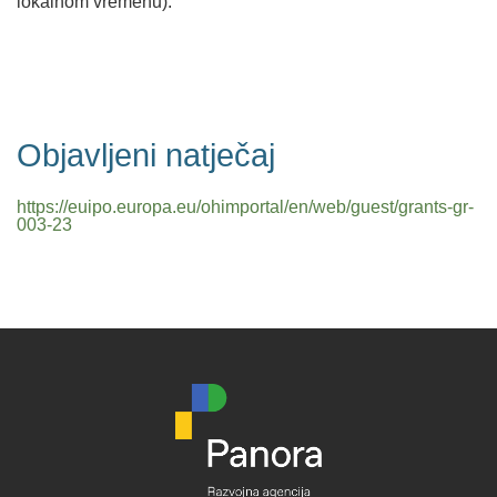
lokalnom vremenu).
Objavljeni natječaj
https://euipo.europa.eu/ohimportal/en/web/guest/grants-gr-
003-23