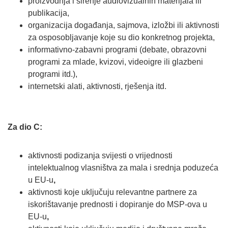
proizvodnja i širenje audiovizualnih materijala ili
publikacija,
organizacija događanja, sajmova, izložbi ili aktivnosti
za osposobljavanje koje su dio konkretnog projekta,
informativno-zabavni programi (debate, obrazovni
programi za mlade, kvizovi, videoigre ili glazbeni
programi itd.),
internetski alati, aktivnosti, rješenja itd.
Za dio C:
aktivnosti podizanja svijesti o vrijednosti
intelektualnog vlasništva za mala i srednja poduzeća
u EU-u
,
aktivnosti koje uključuju relevantne partnere za
iskorištavanje prednosti i dopiranje do MSP-ova u
EU-u
,