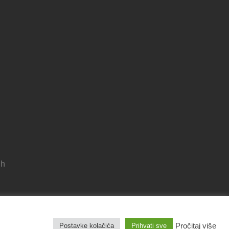
 h
Pravila privatnosti
Pročitaj više
Postavke kolačića
Prihvati sve