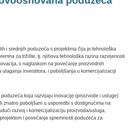
novoosnovana poduzeća”
ih i srednjih poduzeća s projektima čija je tehnološka
remna za tržište, tj. njihova tehnološka razina razvijenosti
inovacija, s naglaskom na povećanje proizvodnih
ulaganja investitora, i poboljšanja u komercijalizaciji
 poduzeća koja razvijaju inovacije (proizvode i usluge)
 ili znatno poboljšani u usporedbi s dostignućima na
budući razvoj i komercijalizaciju proizvoda/usluga,
s projektom i povećanje spremnosti poduzeća za