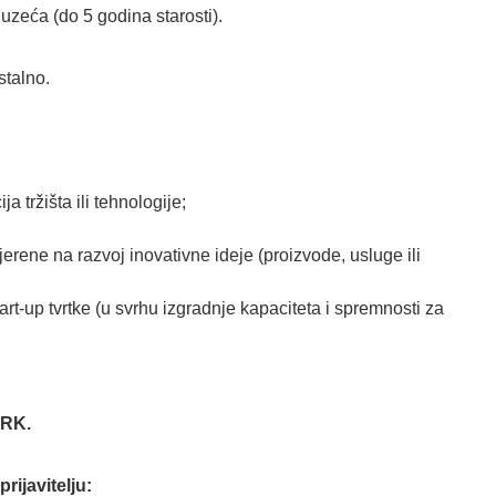
zeća (do 5 godina starosti).
stalno.
 tržišta ili tehnologije;
jerene na razvoj inovativne ideje (proizvode, usluge ili
art-up tvrtke (u svrhu izgradnje kapaciteta i spremnosti za
HRK.
rijavitelju: