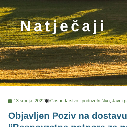
Natječaji
13 srpnja, 2022
Gospodarstvo i poduzetništvo
,
Javni p
Objavljen Poziv na dostavu