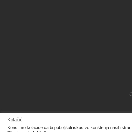
O
Kolačići
Koristimo kolačiće da bi poboljšali iskustvo korištenja naših stran
www.facebook.com/panora.hr/