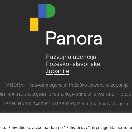
PANORA – Razvojna agencija Požeško-slavonske županije
IB: 49631358300, MB: 04933346, Radno vrijeme: 7:00 – 15:00
IBAN: HR1023400091511360153, Privredna banka Zagreb
ica. Prihvatite kolačiće na dugme “Prihvati sve”, ili prilagodite pomoću
Panora - Razvojna agencija Požeško-slavonske županije