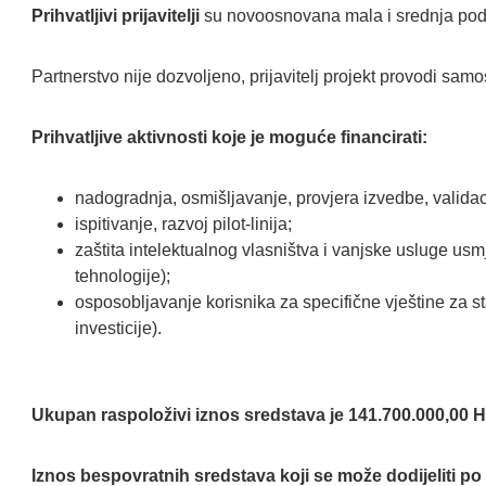
Prihvatljivi prijavitelji
su novoosnovana mala i srednja podu
Partnerstvo nije dozvoljeno, prijavitelj projekt provodi samo
Prihvatljive aktivnosti koje je moguće financirati:
nadogradnja, osmišljavanje, provjera izvedbe, validacija
ispitivanje, razvoj pilot-linija;
zaštita intelektualnog vlasništva i vanjske usluge usm
tehnologije);
osposobljavanje korisnika za specifične vještine za st
investicije).
Ukupan raspoloživi iznos sredstava je 141.700.000,00 
Iznos bespovratnih sredstava koji se može dodijeliti po p