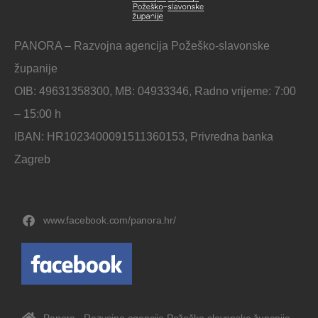
PANORA – Razvojna agencija Požeško-slavonske
županije
OIB: 49631358300, MB: 04933346, Radno vrijeme: 7:00
– 15:00 h
IBAN: HR1023400091511360153, Privredna banka
Zagreb
www.facebook.com/panora.hr/
Panora - Razvojna agencija Požeško-slavonske županije