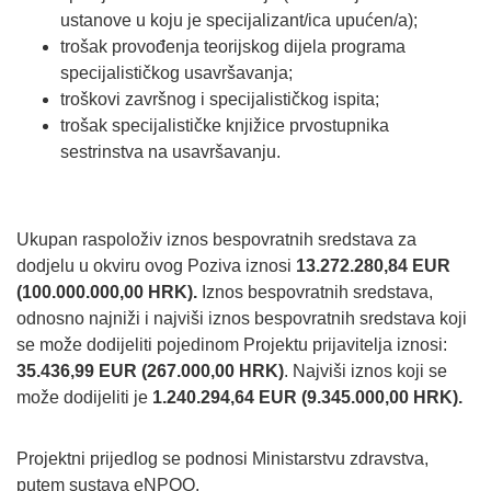
ustanove u koju je specijalizant/ica upućen/a);
trošak provođenja teorijskog dijela programa
specijalističkog usavršavanja;
troškovi završnog i specijalističkog ispita;
trošak specijalističke knjižice prvostupnika
sestrinstva na usavršavanju.
Ukupan raspoloživ iznos bespovratnih sredstava za
dodjelu u okviru ovog Poziva iznosi
13.272.280,84 EUR
(100.000.000,00 HRK).
Iznos bespovratnih sredstava,
odnosno najniži i najviši iznos bespovratnih sredstava koji
se može dodijeliti pojedinom Projektu prijavitelja iznosi:
35.436,99 EUR (267.000,00 HRK)
. Najviši iznos koji se
može dodijeliti je
1.240.294,64 EUR (9.345.000,00 HRK).
Projektni prijedlog se podnosi Ministarstvu zdravstva,
putem sustava eNPOO.