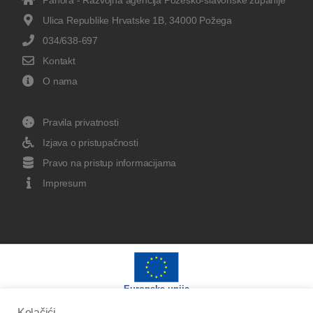
Ulica Republike Hrvatske 1B, 34000 Požega
034/638-697
Kontakt
O nama
Pravila privatnosti
Izjava o pristupačnosti
Pravo na pristup informacijama
Impresum
Europska unija
Kolačići