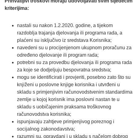
Prihvatljivi troškovi moraju udovoljavati svim sljedećim
kriterijima:
nastali su nakon 1.2.2020. godine, a tijekom
razdoblja trajanja djelovanja ili programa rada, a
plaćeni su isključivo iz sredstava Korisnika;
navedeni su u procijenjenom ukupnom proračunu za
određeno djelovanje ili program rada;
potrebni su za provedbu djelovanja ili programa rada
za koje se dodjeljuju bespovratna sredstva;
mogu se identificirati i provjeriti, posebno zato što su
knjiženi u poslovne knjige korisnika i utvrđeni u
skladu s primjenjivim računovodstvenim standardima
zemlje u kojoj korisnik ima poslovni nastan te u
skladu s uobičajenim praksama troškovnog
računovodstva korisnika;
ispunjavaju zahtjeve primjenjivog poreznog i
socijalnog zakonodavstva;
razumni su, opravdani i u skladu s načelom dobrog