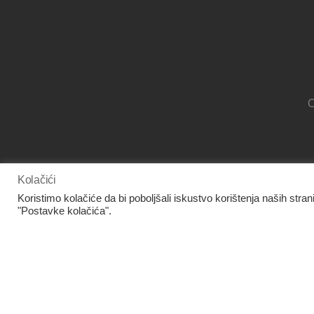
O
Kolačići
www.facebook.com/panora.hr/
Koristimo kolačiće da bi poboljšali iskustvo korištenja naših stran
"Postavke kolačića".