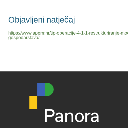
Objavljeni natječaj
https://www.apprrr.hr/tip-operacije-4-1-1-restrukturiranje-m
gospodarstava/