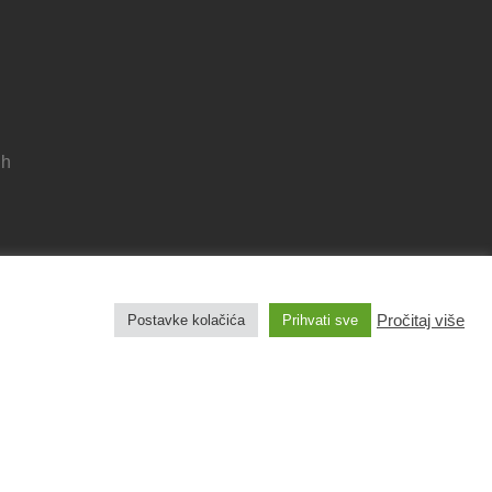
 h
Pravila privatnosti
Izjava o pristupačnosti
Pročitaj više
Postavke kolačića
Prihvati sve
Pravo na pristup informacijama
Impresum