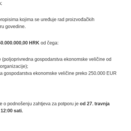
a;
ropisima kojima se uređuje rad proizvođačkih
oru govedine.
50.000.000,00 HRK
od čega:
ke (poljoprivredna gospodarstva ekonomske veličine od
organizacije);
edna gospodarstva ekonomske veličine preko 250.000 EUR
e o podnošenju zahtjeva za potporu je
od 27. travnja
12:00 sati.