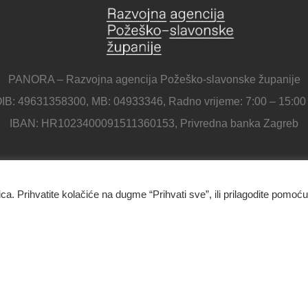
PANORA – Razvojna agencija Požeško-slavonske županije
IB: 49631358300, MB: 04933346, Radno vrijeme: 7:00 – 15:00
IBAN: HR1023400091511360153, Privredna banka Zagreb
Panora - Razvojna agencija Požeško-slavonske županije
ica. Prihvatite kolačiće na dugme “Prihvati sve”, ili prilagodite pomoću
Ulica Republike Hrvatske 1B, 34000 Požega
034/638-697
Kontakt
O nama