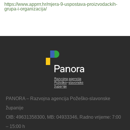
https://www.apprrr.hr/mjera-9-uspostava-proizvodackih-
grupa-i-organizacija/
PANORA – Razvojna agencija Požeško-slavonske
županije
OIB: 49631358300, MB: 04933346, Radno vrijeme: 7:00
– 15:00 h