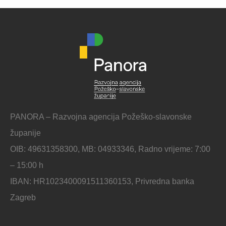
PANORA – Razvojna agencija Požeško-slavonske
županije
OIB: 49631358300, MB: 04933346, Radno vrijeme: 7:00
– 15:00 h
IBAN: HR1023400091511360153, Privredna banka
Zagreb