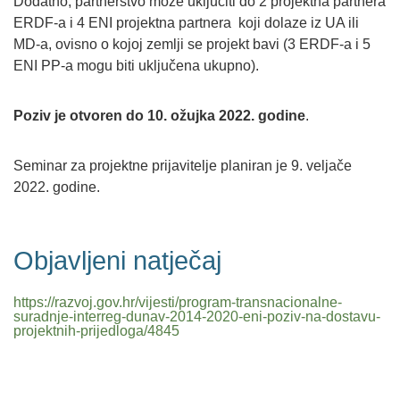
Dodatno, partnerstvo može uključiti do 2 projektna partnera
ERDF-a i 4 ENI projektna partnera koji dolaze iz UA ili
MD-a, ovisno o kojoj zemlji se projekt bavi (3 ERDF-a i 5
ENI PP-a mogu biti uključena ukupno).
Poziv je otvoren do 10. ožujka 2022. godine
.
Seminar za projektne prijavitelje planiran je 9. veljače
2022. godine.
Objavljeni natječaj
https://razvoj.gov.hr/vijesti/program-transnacionalne-
suradnje-interreg-dunav-2014-2020-eni-poziv-na-dostavu-
projektnih-prijedloga/4845