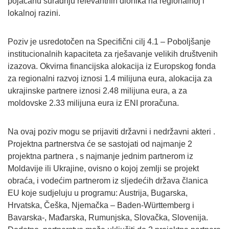
pojačanu suradnju relevantnih dionika na regionalnoj i
lokalnoj razini.
Poziv je usredotočen na Specifični cilj 4.1 – Poboljšanje
institucionalnih kapaciteta za rješavanje velikih društvenih
izazova. Okvirna financijska alokacija iz Europskog fonda
za regionalni razvoj iznosi 1.4 milijuna eura, alokacija za
ukrajinske partnere iznosi 2.48 milijuna eura, a za
moldovske 2.33 milijuna eura iz ENI proračuna.
Na ovaj poziv mogu se prijaviti državni i nedržavni akteri .
Projektna partnerstva će se sastojati od najmanje 2
projektna partnera , s najmanje jednim partnerom iz
Moldavije ili Ukrajine, ovisno o kojoj zemlji se projekt
obraća, i vodećim partnerom iz sljedećih država članica
EU koje sudjeluju u programu: Austrija, Bugarska,
Hrvatska, Češka, Njemačka – Baden-Württemberg i
Bavarska-, Mađarska, Rumunjska, Slovačka, Slovenija.