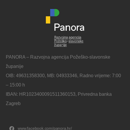
PANORA – Razvojna agencija Požeško-slavonske
županije
OIB: 49631358300, MB: 04933346, Radno vrijeme: 7:00
– 15:00 h
IBAN: HR1023400091511360153, Privredna banka
Zagreb
www.facebook.com/panora.hr/