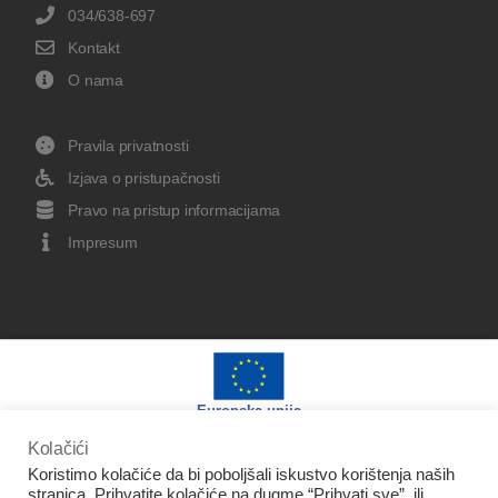
034/638-697
Kontakt
O nama
Pravila privatnosti
Izjava o pristupačnosti
Pravo na pristup informacijama
Impresum
Europska unija
Kolačići
Koristimo kolačiće da bi poboljšali iskustvo korištenja naših
stranica. Prihvatite kolačiće na dugme “Prihvati sve”, ili