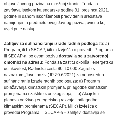
objave Javnog poziva na mrežnoj stranici Fonda, a
završava istekom kalendarske godine 31. prosinca 2021.
godine ili danom iskorištenosti predviđenih sredstava
namijenjenih predmetu ovog Javnog poziva, ovisno koji
uvjet prije nastupi.
Zahtjev za sufinanciranje izrade radnih podloga
za: a)
Program, ili b) SECAP, i/ili c) Izvješća o provedbi Programa
ili SECAP-a, po ovom pozivu
dostavlja se u zatvorenoj
omotnici na adresu:
Fonda za zaštitu okoliša i energetsku
učinkovitost, Radnička cesta 80, 10 000 Zagreb s
naznakom „Javni poziv (JP Z0-6/2021) za neposredno
sufinanciranje izrade radnih podloga za: a) Program
ublažavanja klimatskih promjena, prilagodbe klimatskim
promjenama i zaštite ozonskog sloja, ili b) Akcijskih
planova održivog energetskog razvoja i prilagodbe
klimatskim promjenama (SECAP), i/ili c) Izvješća o
provedbi Programa ili SECAP-a – zahtjev, dostavlja se