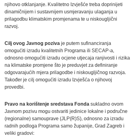
njihovo otklanjanje. Kvalitetno Izvješće treba doprinijeti
dinamičnijem i sustavnijem usmjeravanju ulaganja u
prilagodbu klimatskim promjenama te u niskougljični
razvoj.
Cilj ovog Javnog poziva
je putem sufinanciranja
omogućiti izradu kvalitetnih Programa ili SECAP-a,
odnosno omogućiti izradu ocjene utjecaja ranjivosti i rizika
na klimatske promjene što je preduvjet za definiranje
odgovarajućih mjera prilagodbe i niskougljičnog razvoja.
Također je cilj omogućiti izradu Izvješća o njihovoj
provedbi.
Pravo na korištenje sredstava Fonda
sukladno ovom
Javnom pozivu mogu ostvariti jedinice lokalne i područne
(regionalne) samouprave (JLP(R)S), odnosno za izradu
radnih podloga Programa samo županije, Grad Zagreb i
veliki gradovi: