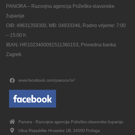
PANORA – Razvojna agencija Požeško-slavonske
županije
OIB: 49631358300, MB: 04933346, Radno vrijeme: 7:00
– 15:00 h
IBAN: HR1023400091511360153, Privredna banka
Zagreb
www.facebook.com/panora.hr/
Panora - Razvojna agencija Požeško-slavonske županije
Ulica Republike Hrvatske 1B, 34000 Požega