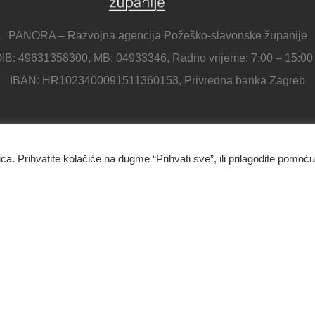
PANORA – Razvojna agencija Požeško-slavonske županije
IB: 49631358300, MB: 04933346, Radno vrijeme: 7:00 – 15:00
IBAN: HR1023400091511360153, Privredna banka Zagreb
Panora - Razvojna agencija Požeško-slavonske županije
ica. Prihvatite kolačiće na dugme “Prihvati sve”, ili prilagodite pomoću
Ulica Republike Hrvatske 1B, 34000 Požega
034/638-697
Kontakt
O nama