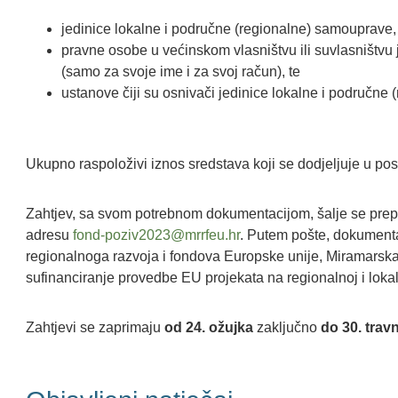
jedinice lokalne i područne (regionalne) samouprave,
pravne osobe u većinskom vlasništvu ili suvlasništvu
(samo za svoje ime i za svoj račun), te
ustanove čiji su osnivači jedinice lokalne i područne
Ukupno raspoloživi iznos sredstava koji se dodjeljuje u p
Zahtjev, sa svom potrebnom dokumentacijom, šalje se prep
adresu
fond-poziv2023@mrrfeu.hr
. Putem pošte, dokumentac
regionalnoga razvoja i fondova Europske unije, Miramarska
sufinanciranje provedbe EU projekata na regionalnoj i lok
Zahtjevi se zaprimaju
od 24. ožujka
zaključno
do 30. trav