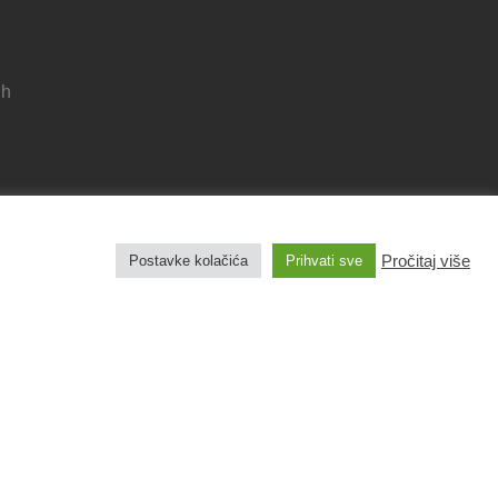
 h
Pravila privatnosti
Izjava o pristupačnosti
Pročitaj više
Postavke kolačića
Prihvati sve
Pravo na pristup informacijama
Impresum
Izradu web stranice sufinancirala je Europska
unija iz Europskog fonda za regionalni razvoj.