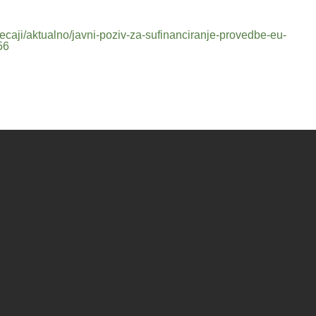
atjecaji/aktualno/javni-poziv-za-sufinanciranje-provedbe-eu-
56