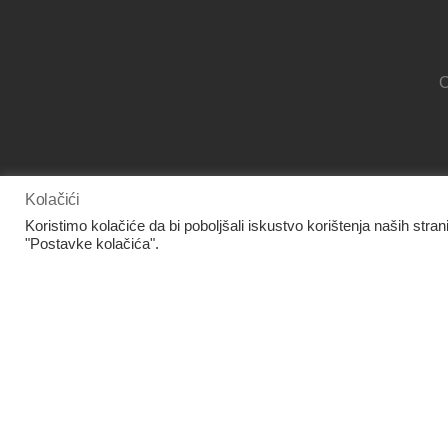
O
Kolačići
www.facebook.com/panora.hr/
Koristimo kolačiće da bi poboljšali iskustvo korištenja naših stran
"Postavke kolačića".