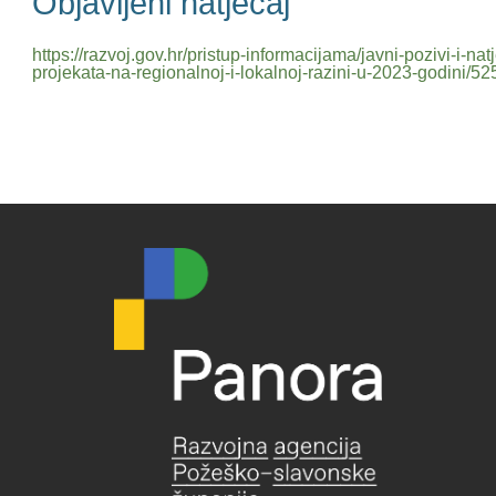
Objavljeni natječaj
https://razvoj.gov.hr/pristup-informacijama/javni-pozivi-i-n
projekata-na-regionalnoj-i-lokalnoj-razini-u-2023-godini/52