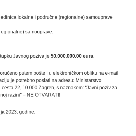
 jedinica lokalne i područne (regionalne) samouprave
 (regionalne) samouprave.
ostupku Javnog poziva je
50.000.000,00
eura
.
oručeno putem pošte i u elektroničkom obliku na e-mail
iju je potrebno poslati na adresu: Ministarstvo
 cesta 22, 10 000 Zagreb, s naznakom: “Javni poziv za
alnoj razini” – NE OTVARATI!
nja
2023. godine.