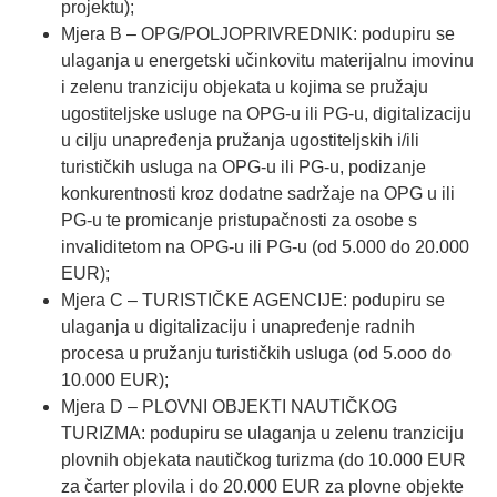
projektu);
Mjera B – OPG/POLJOPRIVREDNIK:​ podupiru se
ulaganja u energetski učinkovitu materijalnu imovinu
i zelenu tranziciju objekata u kojima se pružaju
ugostiteljske usluge na OPG-u ili PG-u, digitalizaciju
u cilju unapređenja pružanja ugostiteljskih i/ili
turističkih usluga na OPG-u ili PG-u, podizanje
konkurentnosti kroz dodatne sadržaje na OPG u ili
PG-u te promicanje pristupačnosti za osobe s
invaliditetom na OPG-u ili PG-u (od 5.000 do 20.000
EUR);
Mjera C – TURISTIČKE AGENCIJE:​ podupiru se
ulaganja u digitalizaciju i unapređenje radnih
procesa u pružanju turističkih usluga (od 5.ooo do
10.000 EUR);
Mjera D – PLOVNI OBJEKTI NAUTIČKOG
TURIZMA:​ podupiru se ulaganja u zelenu tranziciju
plovnih objekata nautičkog turizma (do 10.000 EUR
za čarter plovila i do 20.000 EUR za plovne objekte