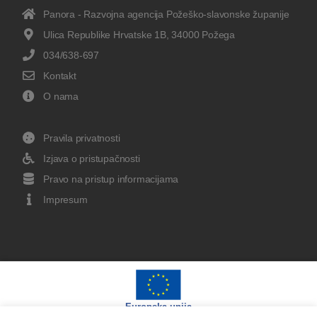
Panora - Razvojna agencija Požeško-slavonske županije
Ulica Republike Hrvatske 1B, 34000 Požega
034/638-697
Kontakt
O nama
Pravila privatnosti
Izjava o pristupačnosti
Pravo na pristup informacijama
Impresum
Europska unija