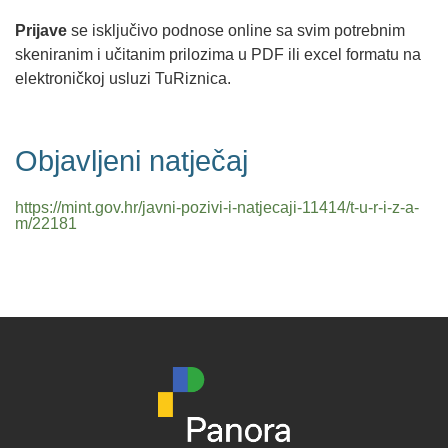
Prijave
se isključivo podnose online sa svim potrebnim
skeniranim i učitanim prilozima u PDF ili excel formatu na
elektroničkoj usluzi TuRiznica.
Objavljeni natječaj
https://mint.gov.hr/javni-pozivi-i-natjecaji-11414/t-u-r-i-z-a-
m/22181