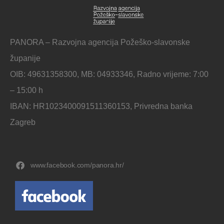
PANORA – Razvojna agencija Požeško-slavonske
županije
OIB: 49631358300, MB: 04933346, Radno vrijeme: 7:00
– 15:00 h
IBAN: HR1023400091511360153, Privredna banka
Zagreb
www.facebook.com/panora.hr/