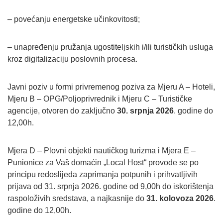
– povećanju energetske učinkovitosti;
– unapređenju pružanja ugostiteljskih i/ili turističkih usluga
kroz digitalizaciju poslovnih procesa.
Javni poziv u formi privremenog poziva za Mjeru A – Hoteli,
Mjeru B – OPG/Poljoprivrednik i Mjeru C – Turističke
agencije, otvoren do zaključno
30. srpnja 2026
. godine do
12,00h.
Mjera D – Plovni objekti nautičkog turizma i Mjera E –
Punionice za Vaš domaćin „Local Host“ provode se po
principu redoslijeda zaprimanja potpunih i prihvatljivih
prijava od 31. srpnja 2026. godine od 9,00h do iskorištenja
raspoloživih sredstava, a najkasnije do
31. kolovoza 2026
.
godine do 12,00h.